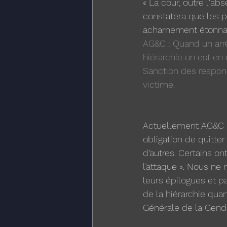
« La cour, outre l'ab
constatera que les po
acharnement étonnant
AG&C : Quand un arr
hiérarchie on est en
Sanction des respons
victime.
Actuellement AG&C s
obligation de quitter
d’autres. Certains o
l’attaque ». Nous ne
leurs épilogues et
de la hiérarchie qua
Générale de la Gend