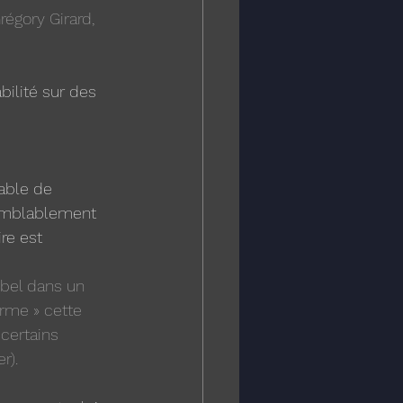
régory Girard, 
bilité sur des 
able de 
isemblablement 
re est 
bel dans un 
rme » cette 
 certains 
r).