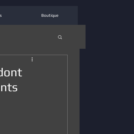
s
Boutique
dont
ents