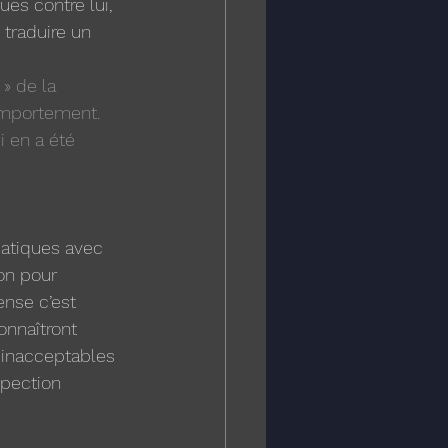
ues contre lui, 
 traduire un 
» de la 
omportement. 
 en a été 
atiques avec 
ion pour 
nse c’est 
onnaîtront 
inacceptables 
spection 