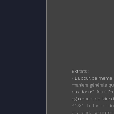
Extraits : 
« La cour, de même q
manière générale que
pas donné) lieu à l'o
également de faire d
AG&C : Le ton est don
et à rendu son jugem