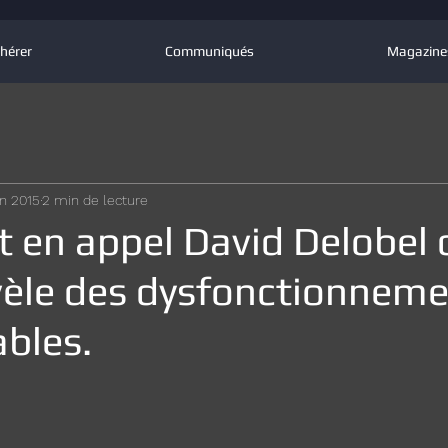
hérer
Communiqués
Magazine
in 2015
2 min de lecture
 en appel David Delobel 
évèle des dysfonctionnem
bles.