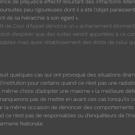
sence de préjudice effectif résultant des infractions reten
ursuites peu rigoureuses dont il a été l'objet paraissent
 de sa hiérarchie à son égard ». 
êt de Cour d’Appel dénonce un « acharnement étonnant 
 droit d’espérer que des suites seront apportées à ce c
ables mais aussi rétablissement des droits de celui qui
uit quelques cas qui ont provoqué des situations dram
 l’institution pour certains quand ce n’est pas une radiat
nt même choisi d’adopter une maxime « la meilleure défe
 manquerons pas de mettre en avant ces cas lorsqu’ils c
 par la même occasion de dénoncer des comportements 
nd ce n’est pas de responsables ou d’enquêteurs de l’In
armerie Nationale. 