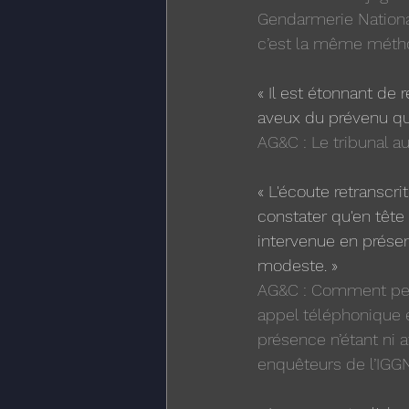
Gendarmerie Nationale
c’est la même métho
« Il est étonnant de 
aveux du prévenu qui
AG&C : Le tribunal au
« L'écoute retranscr
constater qu'en tête 
intervenue en présen
modeste. » 
AG&C : Comment peut
appel téléphonique 
présence n’étant ni a
enquêteurs de l’IGGN