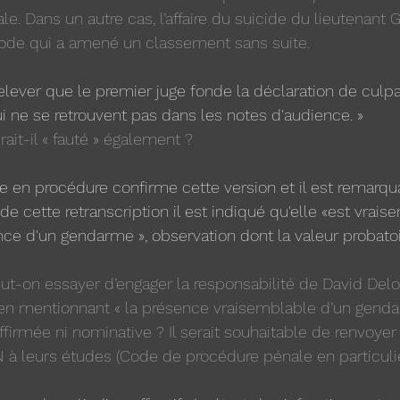
. Dans un autre cas, l’affaire du suicide du lieutenant G
de qui a amené un classement sans suite.
relever que le premier juge fonde la déclaration de culpa
 ne se retrouvent pas dans les notes d'audience. » 
rait-il « fauté » également ?
ite en procédure confirme cette version et il est remarqu
de cette retranscription il est indiqué qu'elle «est vra
ce d'un gendarme », observation dont la valeur probatoi
-on essayer d’engager la responsabilité de David Delo
en mentionnant « la présence vraisemblable d’un genda
ffirmée ni nominative ? Il serait souhaitable de renvoyer
 à leurs études (Code de procédure pénale en particulie