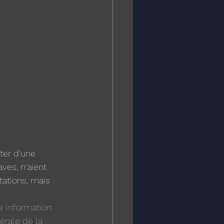
ter d'une 
ves, n'aient 
tations, mais 
e information 
érale de la 