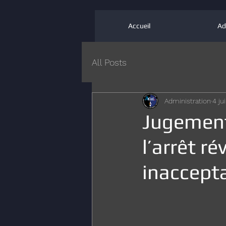
Accueil
Ad
All Posts
Administration
4 ju
Jugement
l’arrêt r
inaccepta