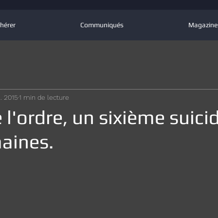
hérer
Communiqués
Magazine
l. 2015
1 min de lecture
 l'ordre, un sixième suici
aines.