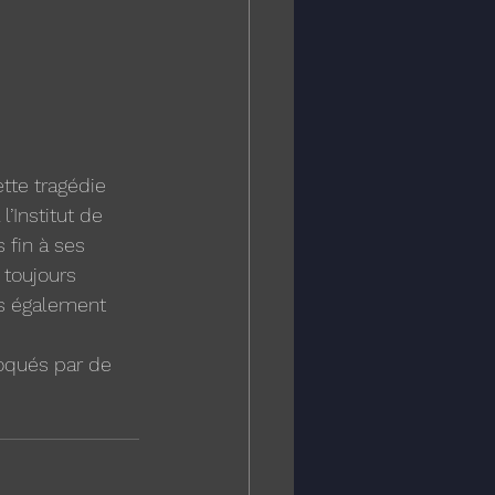
tte tragédie 
l’Institut de 
 fin à ses 
toujours 
s également 
oqués par de 