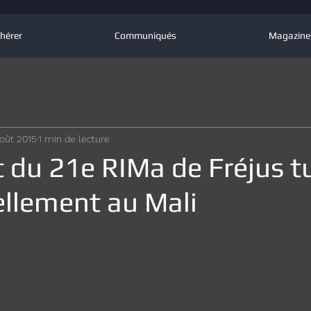
hérer
Communiqués
Magazine
oût 2015
1 min de lecture
 du 21e RIMa de Fréjus t
ellement au Mali