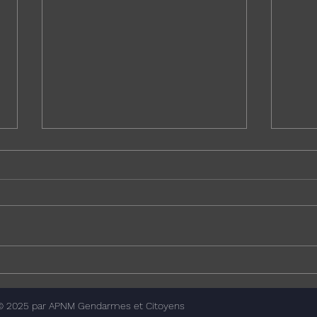
Enquête nationale sur la
Droit
plateforme Uniforces
milit
procé
© 2025 par APNM Gendarmes et Citoyens