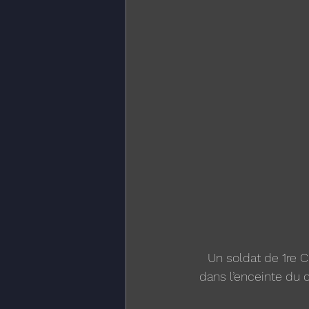
Un soldat de 1re C
dans l’enceinte du 