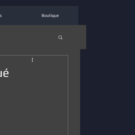
s
Boutique
ué