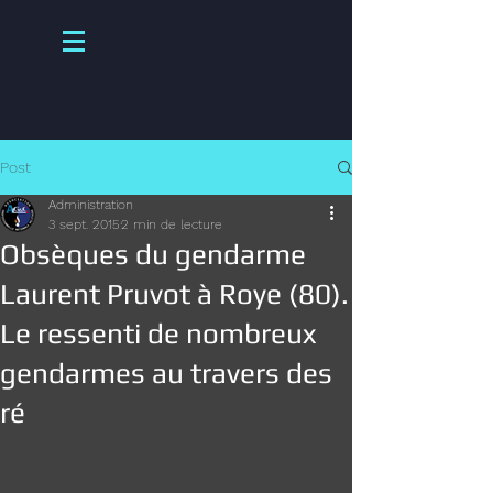
Post
Administration
3 sept. 2015
2 min de lecture
Obsèques du gendarme
Laurent Pruvot à Roye (80).
Le ressenti de nombreux
gendarmes au travers des
ré