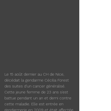
Le 15 août dernier au CH de Nice, 
décédait la gendarme Cécilia Forest 
des suites d'un cancer généralisé. 
Cette jeune femme de 23 ans s'est 
battue pendant un an et demi contre 
cette maladie. Elle est entrée en 
gendarmerie en 2009 et était affectée 