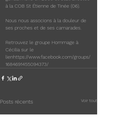
à la COB St Étienne de Tinée (06). 
Nous nous associons à la douleur de 
ses proches et de ses camarades. 
Retrouvez le groupe Hommage à 
Cécilia sur le 
lienhttps://www.facebook.com/groups/
1684691455094373/
Voir tout
Posts récents