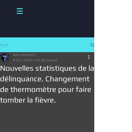
Post
Administration
8 oct. 2015
2 min de lecture
Nouvelles statistiques de la
délinquance. Changement
de thermomètre pour faire
tomber la fièvre.