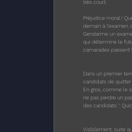
très court. 
Préjudice moral ! Que
demain à l'examen, d
Gendarme un examen v
qui détermine le futu
camarades passent ! 
Dans un premier temp
candidats de quitte
En gros, comme le sou
ne pas perdre un pas
des candidats ". Quid
Visiblement, suite 