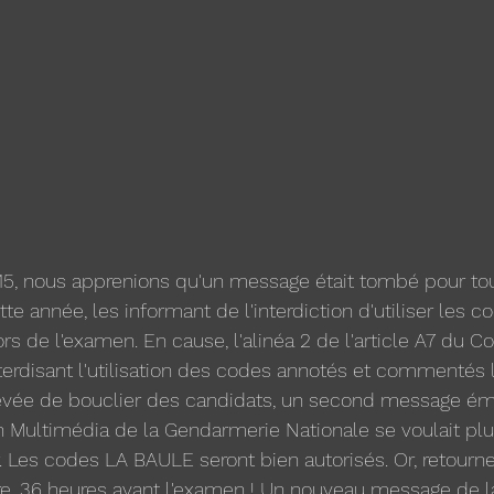
15, nous apprenions qu'un message était tombé pour tou
e année, les informant de l'interdiction d'utiliser les c
rs de l'examen. En cause, l'alinéa 2 de l'article A7 du C
terdisant l'utilisation des codes annotés et commentés 
evée de bouclier des candidats, un second message ém
 Multimédia de la Gendarmerie Nationale se voulait plus
. Les codes LA BAULE seront bien autorisés. Or, retour
bre, 36 heures avant l'examen ! Un nouveau message de la