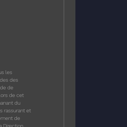
s les 
odes des 
ode de 
lors de cet 
anant du 
 rassurant et 
nement de 
 Direction 