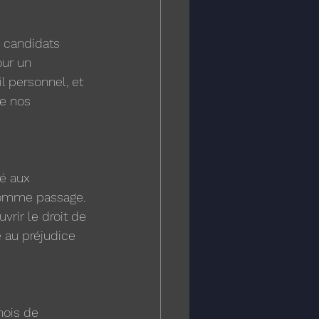
s candidats 
ur un 
 personnel, et 
ue nos 
é aux 
comme passage. 
vrir le droit de 
 au préjudice 
mois de 