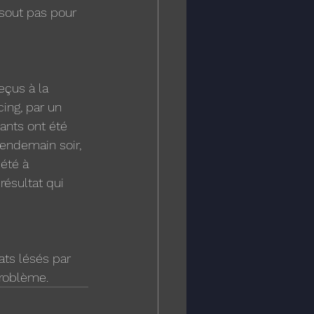
sout pas pour 
eçus à la 
cing, par un 
eants ont été 
lendemain soir, 
été à 
résultat qui 
ts lésés par 
problème.