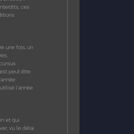
terdits, ces 
itions 
e une fois, un 
es. 
cursus 
est peut être 
'année 
tilisé l'année 
n et qui 
r, vu le délai 