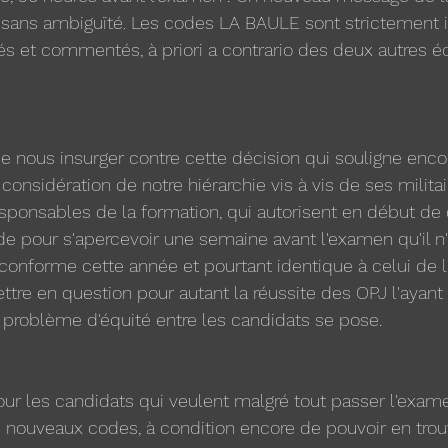
t sans ambiguïté. Les codes LA BAULE sont strictement in
és et commentés, à priori a contrario des deux autres éd
nous insurger contre cette décision qui souligne encor
nsidération de notre hiérarchie vis à vis de ses militair
ponsables de la formation, qui autorisent en début de 
ode pour s'apercevoir une semaine avant l'examen qu'il n'
conforme cette année et pourtant identique à celui de l
ettre en question pour autant la réussite des OPJ l'ayant u
n problème d'équité entre les candidats se pose. 
our les candidats qui veulent malgré tout passer l'exame
 nouveaux codes, à condition encore de pouvoir en trouve