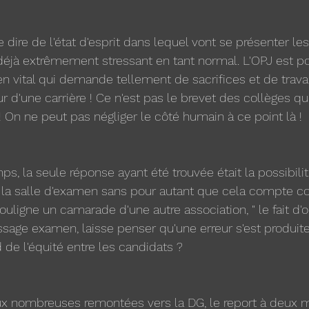
 dire de l'état d'esprit dans lequel vont se présenter le
éjà extrêmement stressant en tant normal. L'OPJ est po
ital qui demande tellement de sacrifices et de travail
r d'une carrière ! Ce n'est pas le brevet des collèges q
On ne peut pas négliger le côté humain à ce point là !
s, la seule réponse ayant été trouvée était la possibilit
r la salle d'examen sans pour autant que cela compte 
ligne un camarade d'une autre association, " le fait d'ou
sage examen, laisse penser qu'une erreur s'est produite
 de l'équité entre les candidats ? 
aux nombreuses remontées vers la DG, le report à deux 