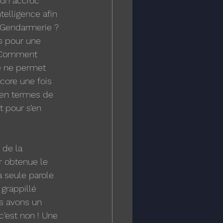
 un accroc 
elligence afin 
n Gendarmerie ? 
s pour une 
 Comment 
e ne permet 
core une fois 
 en termes de 
t pour s’en 
de la 
ir obtenue le 
a seule parole 
grappillé 
s avons un 
 c’est non ! Une 