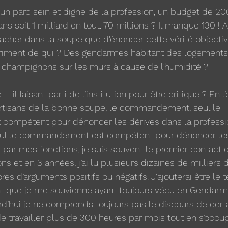
ir un parc sein et digne de la profession, un budget de 20
ns soit 1 milliard en tout. 70 millions ? Il manque 130 ! Al
cher dans la soupe que d'énoncer cette vérité objectiv
riment de qui ? Des gendarmes habitant des logements
 champignons sur les murs à cause de l’humidité ? 
t-il faisant parti de l’institution pour être critique ? En l’
artisans de la bonne soupe, le commandement, seul le 
mpétent pour dénoncer les dérives dans la profession,
eul le commandement est compétent pour dénoncer les
r mes fonctions, je suis souvent le premier contact d
s et en 3 années, j’ai lu plusieurs dizaines de milliers d
res d’arguments positifs ou négatifs. J'ajouterai être le
nt que je me souvienne ayant toujours vécu en Gendarme
rd’hui je ne comprends toujours pas le discours de certa
travailler plus de 300 heures par mois tout en s’occu