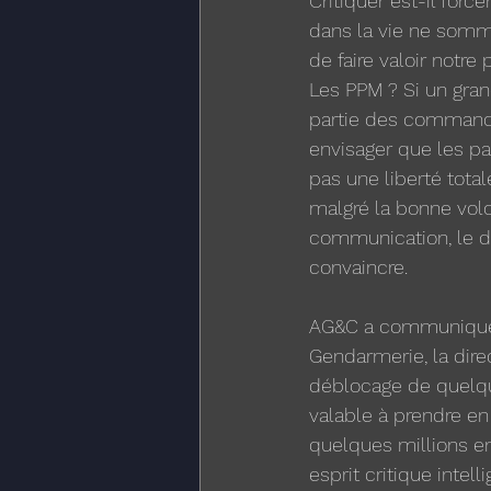
Critiquer est-il forc
dans la vie ne somme
de faire valoir notre
Les PPM ? Si un gran
partie des comman
envisager que les p
pas une liberté tota
malgré la bonne vol
communication, le de
convaincre. 
AG&C a communiquée 
Gendarmerie, la direc
déblocage de quelque
valable à prendre en
quelques millions en
esprit critique intell