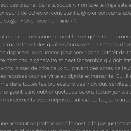
e faut pas cracher dans la soupe », « on lave le linge sale en
x esprit de cohésion consistant à ignorer son camarade
u slogan « Une force humaine » ? 
 est établit et personne ne peut le nier qu’en Gendarmeri
 la majorité ont des qualités humaines, un sens du devoi
 de dépasser leurs limites pour servir dans l’intérêt de t
é n’est pas la généralité et c’est l’ensemble qui doit êtr
vons laisser de côté ceux qui payent des actes de leu
tés requises pour servir avec dignité et humanité. Oui, il 
e dans toutes les professions des individus serviles, 
arrangeant, sans oublier quelques barons locaux jamais 
ommandements avec mépris et suffisance toujours au pr
’une association professionnelle n’est-elle pas justement 