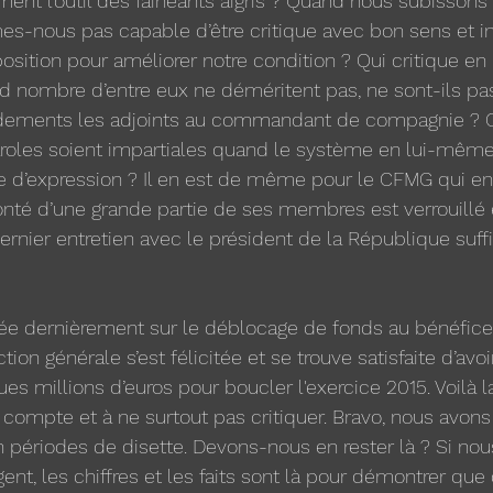
ément l’outil des fainéants aigris ? Quand nous subissons
s-nous pas capable d’être critique avec bon sens et int
 position pour améliorer notre condition ? Qui critique e
d nombre d’entre eux ne déméritent pas, ne sont-ils pa
dements les adjoints au commandant de compagnie ?
aroles soient impartiales quand le système en lui-mêm
le d’expression ? Il en est de même pour le CFMG qui en
onté d’une grande partie de ses membres est verrouillé
rnier entretien avec le président de la République suffi
dernièrement sur le déblocage de fonds au bénéfice 
tion générale s’est félicitée et se trouve satisfaite d’avo
s millions d’euros pour boucler l'exercice 2015. Voilà l
 compte et à ne surtout pas critiquer. Bravo, nous avons 
 périodes de disette. Devons-nous en rester là ? Si nou
igent, les chiffres et les faits sont là pour démontrer que