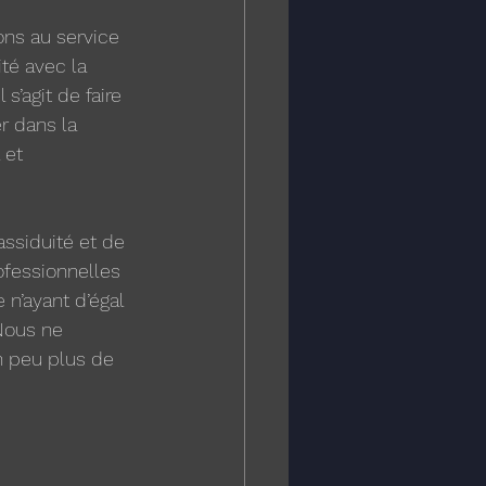
ons au service 
té avec la 
s’agit de faire 
er dans la 
 et 
assiduité et de 
fessionnelles 
 n’ayant d’égal 
Nous ne 
n peu plus de 