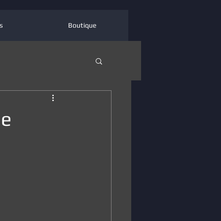
s
Boutique
de