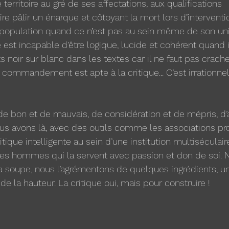
e territoire au gré de ses affectations, aux qualifications 
ire pâlir un énarque et côtoyant la mort lors d’interventi
 population quand ce n’est pas au sein même de son uni
st incapable d’être logique, lucide et cohérent quand il 
its noir sur blanc dans les textes car il ne faut pas crach
commandement est apte à la critique... C’est irrationnel
 de bon et de mauvais, de considération et de mépris, d’
s avons là, avec des outils comme les associations pro
itique intelligente au sein d’une institution multiséculaire
es hommes qui la servent avec passion et don de soi. 
a soupe, nous l’agrémentons de quelques ingrédients, u
e la hauteur. La critique oui, mais pour construire ! 