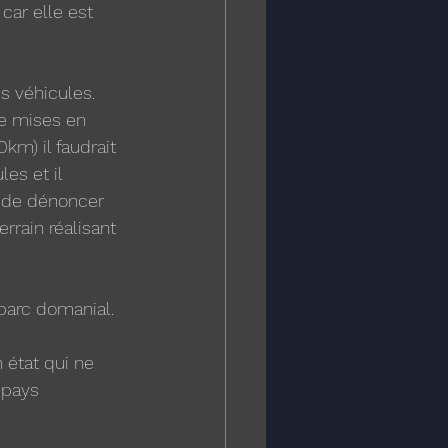
car elle est 
s véhicules. 
de mises en 
km) il faudrait 
es et il 
 de dénoncer 
rrain réalisant 
parc domanial. 
 état qui ne 
 pays 