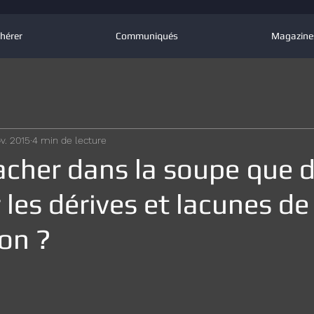
hérer
Communiqués
Magazine
v. 2015
4 min de lecture
acher dans la soupe que 
les dérives et lacunes de
ion ?