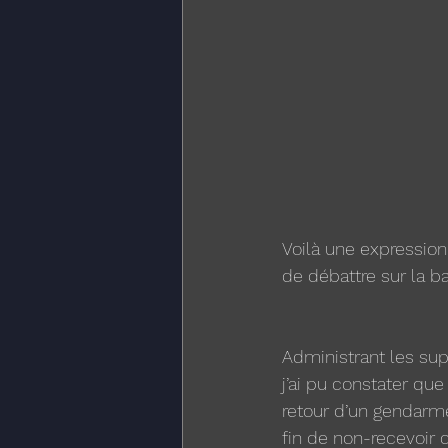
Voilà une expression
de débattre sur la 
Administrant les sup
j’ai pu constater que
retour d’un gendarme
fin de non-recevoir 