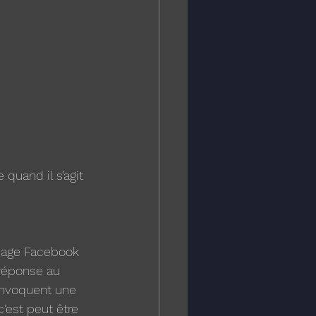
quand il s’agit 
 page Facebook 
 réponse au 
 invoquent une 
’est peut être 