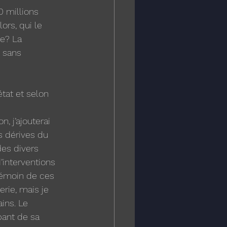
0 millions 
ors, qui le 
e? La 
 sans 
état et selon 
 j’ajouterai 
 dérives du 
es divers 
’interventions 
 témoin de ces 
rie, mais je 
ins. Le 
pant de sa 