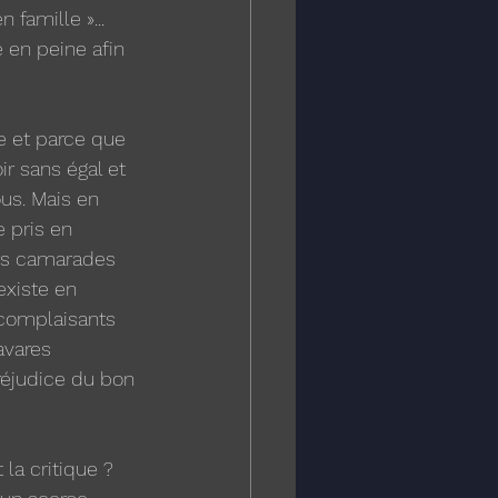
 famille »... 
 en peine afin 
e et parce que 
r sans égal et 
ous. Mais en 
e pris en 
rs camarades 
existe en 
complaisants 
avares 
éjudice du bon 
la critique ? 