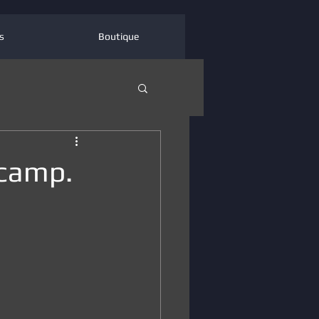
s
Boutique
 camp.