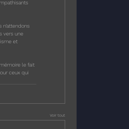
ympathisants 
s n’attendons 
s vers une 
xisme et 
mémoire le fait 
our ceux qui 
Voir tout