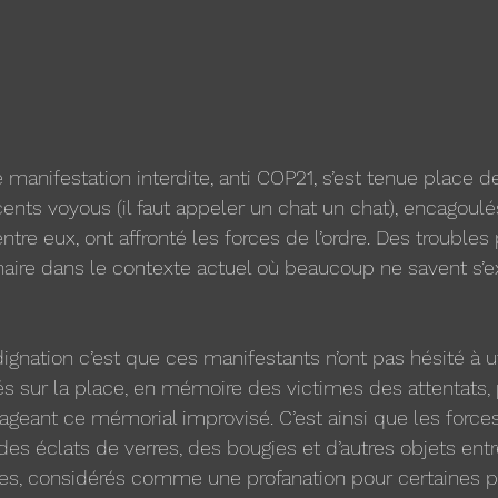
manifestation interdite, anti COP21, s’est tenue place d
 cents voyous (il faut appeler un chat un chat), encagoulé
entre eux, ont affronté les forces de l’ordre. Des troubles 
dinaire dans le contexte actuel où beaucoup ne savent s’
ignation c’est que ces manifestants n’ont pas hésité à uti
s sur la place, en mémoire des victimes des attentats, p
ageant ce mémorial improvisé. C’est ainsi que les forces 
 des éclats de verres, des bougies et d’autres objets ent
ctes, considérés comme une profanation pour certaines 