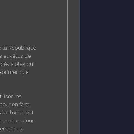
e la République 
s et vêtus de 
prévisibles qui 
exprimer que 
liser les 
our en faire 
de l’ordre ont 
reposés autour 
personnes 