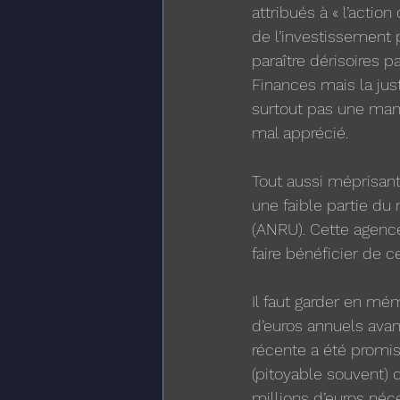
attribués à « l’actio
de l’investissement 
paraître dérisoires p
Finances mais la jus
surtout pas une manœ
mal apprécié. 
Tout aussi méprisant 
une faible partie du 
(ANRU). Cette agence 
faire bénéficier de
Il faut garder en mé
d’euros annuels avan
récente a été promi
(pitoyable souvent) 
millions d’euros néc