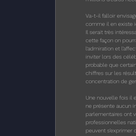
Va-t-il falloir envi
comme il en existe ic
Il serait très intére
cette façon on pourra
l‘admiration et l’aff
inviter lors des célé
probable que certain
chiffres sur les rés
concentration de ge
Une nouvelle fois il
ne présente aucun in
parlementaires ont v
professionnelles nat
peuvent s’exprimer o