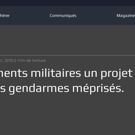
hérer
Communiqués
Magazine
c. 2015
2 min de lecture
nts militaires un projet 
des gendarmes méprisés.