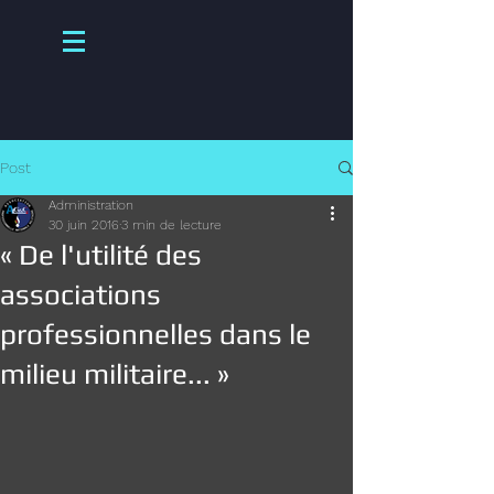
Post
Administration
30 juin 2016
3 min de lecture
« De l'utilité des
associations
professionnelles dans le
milieu militaire... »