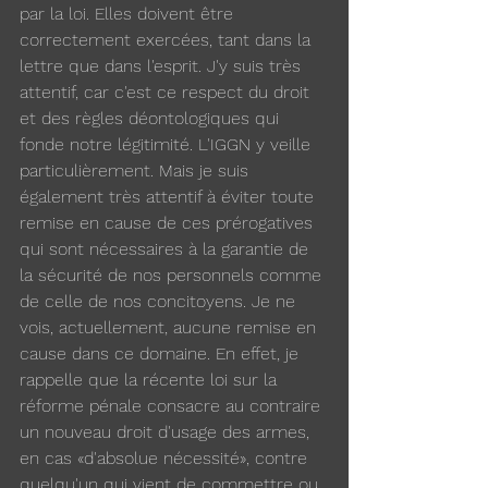
par la loi. Elles doivent être 
correctement exercées, tant dans la 
lettre que dans l'esprit. J'y suis très 
attentif, car c'est ce respect du droit 
et des règles déontologiques qui 
fonde notre légitimité. L'IGGN y veille 
particulièrement. Mais je suis 
également très attentif à éviter toute 
remise en cause de ces prérogatives  
qui sont nécessaires à la garantie de  
la sécurité de nos personnels comme 
de celle de nos concitoyens. Je ne 
vois, actuellement, aucune remise en 
cause dans ce domaine. En effet, je 
rappelle que la récente loi sur la 
réforme pénale consacre au contraire 
un nouveau droit d'usage des armes, 
en cas «d'absolue nécessité», contre 
quelqu'un qui vient de commettre ou 