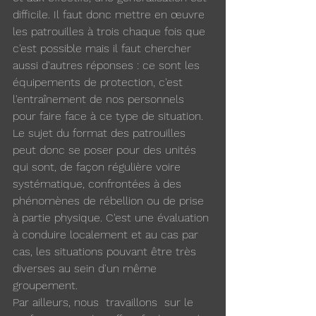
difficile. Il faut donc mettre en œuvre 
les patrouilles à trois chaque fois que 
c'est possible mais il faut chercher 
aussi d'autres réponses : ce sont les 
équipements de protection, c'est 
l'entraînement de nos personnels 
pour faire face à ce type de situation.
Le sujet du format des patrouilles 
peut donc se poser pour des unités 
qui sont, de façon régulière voire 
systématique, confrontées à des 
phénomènes de rébellion ou de prise 
à partie physique. C'est une évaluation 
à conduire localement et au cas par 
cas, les situations pouvant être très 
diverses au sein d'un même 
groupement.
Par ailleurs, nous  travaillons  sur le 