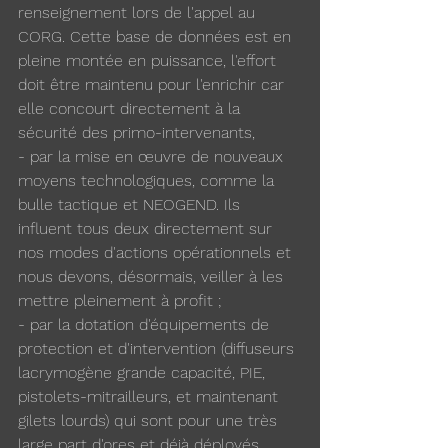
renseignement lors de l'appel au 
CORG. Cette base de données est en 
pleine montée en puissance, l'effort 
doit être maintenu pour l'enrichir car 
elle concourt directement à la 
sécurité des primo-intervenants,
- par la mise en œuvre de nouveaux 
moyens technologiques, comme la 
bulle tactique et NEOGEND. Ils 
influent tous deux directement sur 
nos modes d'actions opérationnels et 
nous devons, désormais, veiller à les 
mettre pleinement à profit ;
- par la dotation d'équipements de 
protection et d'intervention (diffuseurs 
lacrymogène grande capacité, PIE, 
pistolets-mitrailleurs, et maintenant 
gilets lourds) qui sont pour une très 
large part d'ores et déjà déployés 