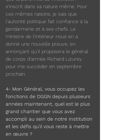
s'inscrit dans sa nature même. Pour 
ces mêmes raisons, je sais que 
l'autorité politique fait confiance à la 
gendarmerie et à ses chefs. Le 
ministre de l'Intérieur nous en a 
donné une nouvelle preuve, en 
annonçant qu'il proposera le général 
de corps d'armée Richard Lizurey 
pour me succéder en septembre 
prochain.
4- Mon Général, vous occupez les 
fonctions de DGGN depuis plusieurs 
années maintenant, quel est le plus 
grand chantier que vous avez 
accompli au sein de notre Institution 
et les défis qu'il vous reste à mettre 
en œuvre ?