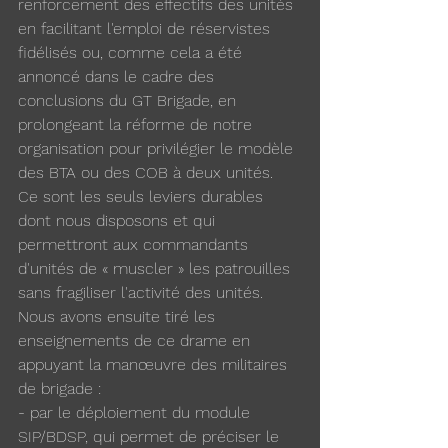
renforcement des effectifs des unités 
en facilitant l'emploi de réservistes 
fidélisés ou, comme cela a été 
annoncé dans le cadre des 
conclusions du GT Brigade, en 
prolongeant la réforme de notre 
organisation pour privilégier le modèle 
des BTA ou des COB à deux unités. 
Ce sont les seuls leviers durables 
dont nous disposons et qui 
permettront aux commandants 
d'unités de « muscler » les patrouilles 
sans fragiliser l'activité des unités.
Nous avons ensuite tiré les 
enseignements de ce drame en 
appuyant la manœuvre des militaires 
de brigade :
- par le déploiement du module 
SIP/BDSP, qui permet de préciser le 