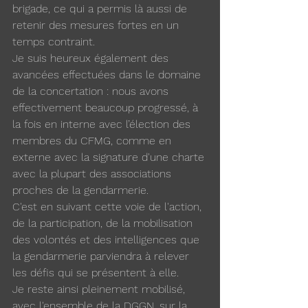
brigade, ce qui a permis là aussi de 
retenir des mesures fortes en un 
temps contraint.
Je suis heureux également des 
avancées effectuées dans le domaine 
de la concertation : nous avons 
effectivement beaucoup progressé, à 
la fois en interne avec l’élection des 
membres du CFMG, comme en 
externe avec la signature d'une charte 
avec la plupart des associations 
proches de la gendarmerie.
C'est en suivant cette voie de l'action, 
de la participation, de la mobilisation 
des volontés et des intelligences que 
la gendarmerie parviendra à relever 
les défis qui se présentent à elle.
Je reste ainsi pleinement mobilisé, 
avec l'ensemble de la DGGN, sur la 