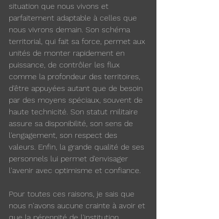
situation que nous vivons et 
parfaitement adaptable à celles que 
nous vivrons demain. Son schéma 
territorial, qui fait sa force, permet aux 
unités de monter rapidement en 
puissance, de contrôler les flux 
comme la profondeur des territoires, 
d'être appuyées autant que de besoin 
par des moyens spéciaux, souvent de 
haute technicité. Son statut militaire 
assure sa disponibilité, son sens de 
l'engagement, son respect des 
valeurs. Enfin, la grande qualité de ses 
personnels lui permet d'envisager 
l'avenir avec optimisme et confiance.
Pour toutes ces raisons, je sais que 
nous n'avons aucune crainte à avoir et 
que la pérennité de l'institution 