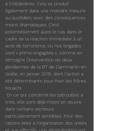
à Collobrières. Cela se produit 
également dans une moindre mesure 
au quotidien, avec des conséquences 
moins dramatiques. C'est 
potentiellement aussi le cas dans le 
cadre de la réaction immédiate à un 
acte de terrorisme, où nos brigades 
sont « primo-engagées », comme en 
témoigne l'intervention de deux 
gendarmes de la BT de Dammartin en 
Goële, en janvier 2015, dont l'action a 
été déterminante pour fixer les frères 
Kouachi.
 En ce qui concerne les patrouilles à 
trois, elle sont déjà mises en œuvre 
dans certains secteurs 
particulièrement sensibles. Pour des 
raisons liées à l'organisation des unités 
et aux effectifs, une généralisation est 