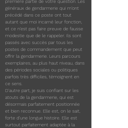
première partie de votre question. Les 
généraux de gendarmerie qui m'ont 
précédé dans ce poste ont tout 
autant que moi incarné leur fonction, 
et ce n'est pas faire preuve de fausse 
modestie que de le rappeler. Ils sont 
passés avec succès par tous les 
postes de commandement que peut 
offrir la gendarmerie. Leurs parcours 
exemplaires, au plus haut niveau, dans 
des périodes sociales ou politiques 
parfois très difficiles, témoignent en 
ce sens.
D'autre part, je suis confiant sur les 
atouts de la gendarmerie, qui est 
désormais parfaitement positionnée 
et bien reconnue. Elle est, on le sait, 
forte d'une longue histoire. Elle est 
surtout parfaitement adaptée à la 