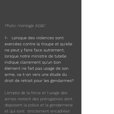
Photo: montage AG&C
1-   Lorsque des violences sont 
exercées contre la troupe et qu'elle 
ne peut y faire face autrement, 
lorsque notre ministre de tutelle 
indique clairement qu'un bon 
élément ne fait pas usage de son 
arme, va-t-on vers une étude du 
droit de retrait pour les gendarmes?
L'emploi de la force et l'usage des 
armes restent des prérogatives dont 
disposent la police et la gendarmerie 
et qui sont  strictement encadrées 