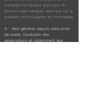
transition numérique que nous ne 
pouvons pas manquer, ainsi que sur la 
question préoccupante de l'immobilier.
5-   Mon général, depuis votre prise 
de poste, l'évolution des 
associations et notamment leur 
transformation en APNM a été très 
rapide. Quel est votre regard précis 
sur les associations et 
particulièrement les APNM ? Pensez-
vous qu'elles puissent trouver 
pleinement leur place dans la 
concertation en gendarmerie, sans 
être cantonnée à un rôle purement 
consultatif ? Un DG peut-il être 
adhérent selon vous ?