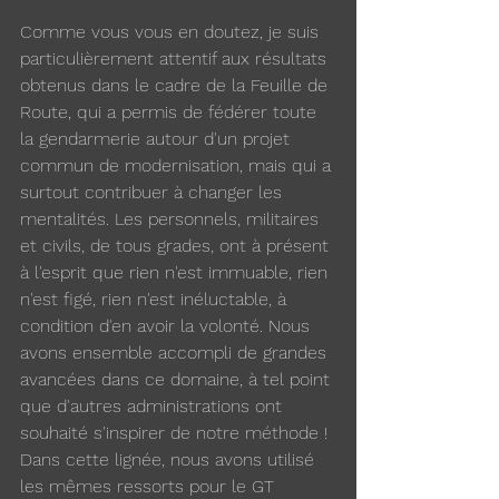
Comme vous vous en doutez, je suis 
particulièrement attentif aux résultats 
obtenus dans le cadre de la Feuille de 
Route, qui a permis de fédérer toute 
la gendarmerie autour d'un projet 
commun de modernisation, mais qui a 
surtout contribuer à changer les 
mentalités. Les personnels, militaires 
et civils, de tous grades, ont à présent 
à l'esprit que rien n'est immuable, rien 
n'est figé, rien n'est inéluctable, à 
condition d'en avoir la volonté. Nous 
avons ensemble accompli de grandes 
avancées dans ce domaine, à tel point 
que d'autres administrations ont 
souhaité s'inspirer de notre méthode ! 
Dans cette lignée, nous avons utilisé 
les mêmes ressorts pour le GT 