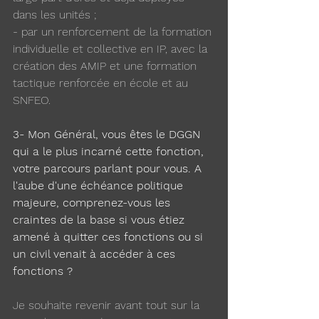
dans les unités ;
- par un renforcement de la formation 
individuelle et collective en IP, avec la 
création des AMIP et une formation 
tactique renforcée en école et au 
SNFEO.
3- Mon Général, vous êtes le DGGN 
qui a le plus incarné cette fonction, 
votre parcours parlant pour vous. A 
l'aube d'une échéance politique 
majeure, comprenez-vous les 
craintes de la base si vous étiez 
amené à quitter ces fonctions ou si 
un civil venait à accéder à ces 
fonctions ?
Je souhaite revenir avant tout sur la 