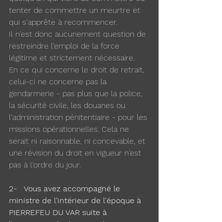
tenter de commettre un meurtre et 
qui s'apprête à recommencer.
Il n'est donc aucunement question de 
restreindre l'emploi de la force 
légitime et strictement nécessaire.
En ce qui concerne le droit de retrait, 
celui-ci ne concerne pas la 
gendarmerie - pas plus que la police, 
la sécurité civile, les douanes ou 
l'administration pénitentiaire - pour les 
missions opérationnelles. Cela ne 
serait ni raisonnable, ni concevable, et 
une révision du droit en vigueur n'est 
pas à l'ordre du jour.
2-   Vous avez accompagné le 
ministre de l'intérieur de l'époque à 
PIERREFEU DU VAR suite à 