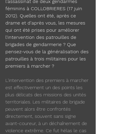
l'assassinat de deux gendarmes 
féminins à COLLOBRIERES (17 juin 
2012). Quelles ont été, après ce 
drame et d'après vous, les mesures 
qui ont été prises pour améliorer 
l'intervention des patrouilles de 
brigades de gendarmerie ? Que 
pensez-vous de la généralisation des 
patrouilles à trois militaires pour les 
premiers à marcher ?
L'intervention des premiers à marcher 
est effectivement un des points les 
plus délicats des missions des unités 
territoriales. Les militaires de brigade 
peuvent alors être confrontés 
directement, souvent sans signe 
avant-coureur, à un déchaînement de 
violence extrême. Ce fut hélas le cas 