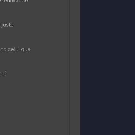
 réunion de 
 juste 
nc celui que 
on)