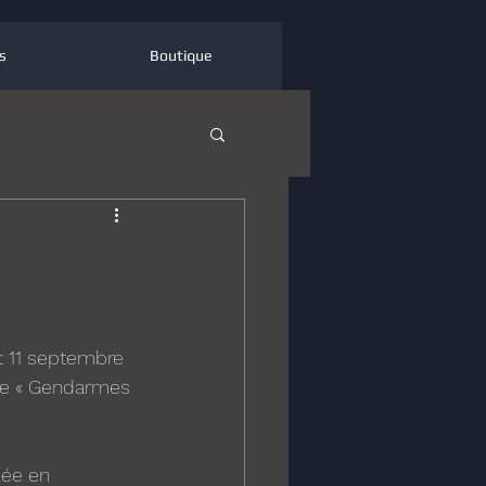
s
Boutique
t 11 septembre 
ire « Gendarmes 
lée en 