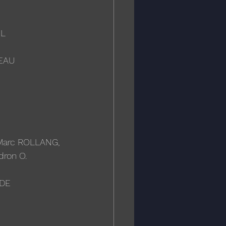
OL
NEAU
 Marc ROLLANG, 
dron O.
ADE