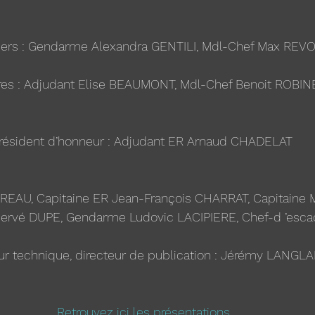
riers : Gendarme Alexandra GENTILI, Mdl-Chef Max REV
ires : Adjudant Elise BEAUMONT, Mdl-Chef Benoit ROBI
résident d’honneur : Adjudant ER Arnaud CHADELAT 
REAU, Capitaine ER Jean-François CHARRAT, Capitaine
Hervé DUPE, Gendarme Ludovic LACIPIERE, Chef-d ’esca
ur technique, directeur de publication : Jérémy LANGL
Retrouvez ici les présentations