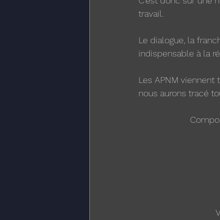
C'est donc sur une n
travail.
Le dialogue, la franc
indispensable à la r
Les APNM viennent to
nous aurons tracé t
Composi
V