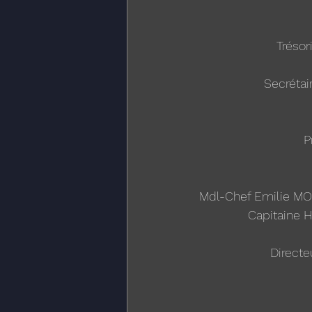
Tréso
Secréta
P
Mdl-Chef Emilie MO
Capitaine 
Directe