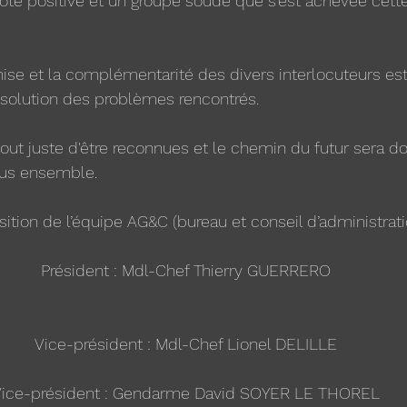
ote positive et un groupe soudé que s'est achevée cette
hise et la complémentarité des divers interlocuteurs est
ésolution des problèmes rencontrés.
ut juste d'être reconnues et le chemin du futur sera do
ous ensemble.
tion de l’équipe AG&C (bureau et conseil d’administrati
Président : Mdl-Chef Thierry GUERRERO
Vice-président : Mdl-Chef Lionel DELILLE
ice-président : Gendarme David SOYER LE THOREL