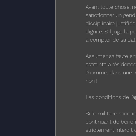
Avant toute chose, no
sanctionner un gend
disciplinaire justifi
dignité. S'il juge la
à compter de sa date
Assumer sa faute emp
astreinte à résidenc
l’homme, dans une in
non !
Les conditions de l’ap
Si le militaire sanc
continuant de bénéfic
strictement interdit 