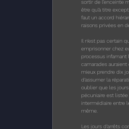
sortir de l’enceinte 
être qu’à titre exce
faut un accord hiérar
raisons privées en d
Il n’est pas certain 
emprisonner chez eux
processus infamant l
camarades auraient eu
mieux prendre dix j
d’assumer la réparati
oublier que les jours
pécuniaire est listée
intermédiaire entre l
même. 
Les jours d’arrêts co