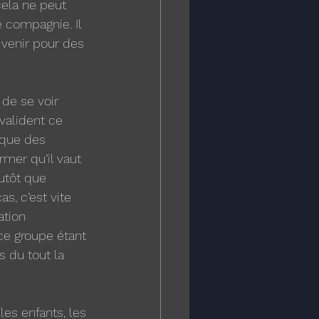
cela ne peut 
 compagnie. Il 
 venir pour des 
 de se voir 
valident ce 
 que des 
rmer qu’il vaut 
utôt que 
s, c’est vite 
ation 
 ce groupe étant 
s du tout la 
les enfants, les 