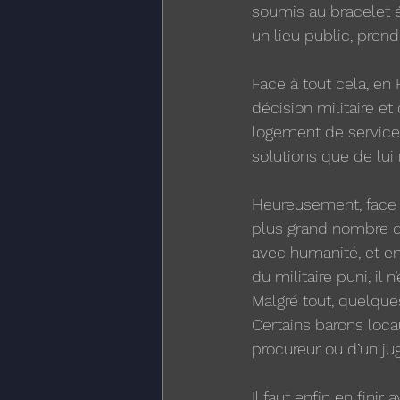
soumis au bracelet é
un lieu public, prend
Face à tout cela, en 
décision militaire e
logement de service. 
solutions que de lui
Heureusement, face à
plus grand nombre 
avec humanité, et e
du militaire puni, il
Malgré tout, quelques
Certains barons locau
procureur ou d’un jug
Il faut enfin en finir