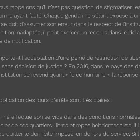
us rappelons qu’il n’est pas question, de stigmatiser le
arme ayant fauté. Chaque gendarme s’étant exposé à un
ée se doit d’assumer son erreur dans le respect de l’institu
 punition inadaptée, il peut exercer un recours dans le dé
 de notification.
orte-il l'acceptation d'une peine de restriction de liber
e sans décision de justice ? En 2016, dans le pays des dr
stitution se revendiquant « force humaine », la réponse
plication des jours d’arrêts sont très claires :
tionné effectue son service dans des conditions normales,
ier de ses quartiers-libres et repos hebdomadaires, il lu
de quitter le domicile imposé, en dehors du service. Si l