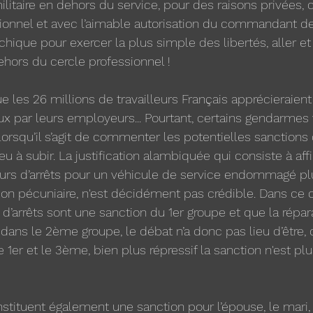
militaire en dehors du service, pour des raisons privées, 
ptionnel et avec l’aimable autorisation du commandant de
chique pour exercer la plus simple des libertés, aller et
ehors du cercle professionnel ! 
que les 26 millions de travailleurs Français apprécieraient
 par leurs employeurs... Pourtant, certains gendarmes 
orsqu’il s’agit de commenter les potentielles sanctions
 à subir. La justification alambiquée qui consiste à affi
ours d’arrêts pour un véhicule de service endommagé pl
on pécuniaire, n'est décidément pas crédible. Dans ce ca
 d’arrêts sont une sanction du 1er groupe et que la répar
 dans le 2ème groupe, le débat n’a donc pas lieu d’être,
e 1er et le 3ème, bien plus répressif la sanction n'est plu
nstituent également une sanction pour l’épouse, le mari, 