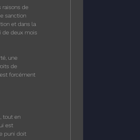
s raisons de 
e sanction 
tion et dans la 
lai de deux mois 
té, une 
oits de 
 est forcément 
 tout en 
i est 
e puni doit 