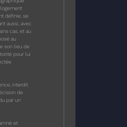
éographique 
n logement 
 définie, se 
nt aussi, avec 
ains cas, et au 
posé au 
e son lieu de 
rité pour lui 
ectée 
nce, interdit 
décision de 
du par un 
damné et 