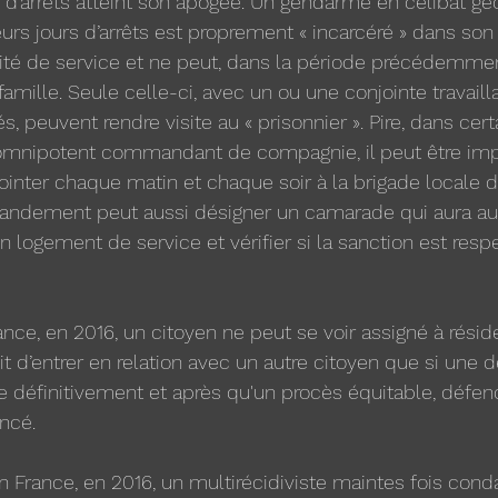
s d’arrêts atteint son apogée. Un gendarme en célibat g
urs jours d’arrêts est proprement « incarcéré » dans so
té de service et ne peut, dans la période précédemment
amille. Seule celle-ci, avec un ou une conjointe travailla
s, peuvent rendre visite au « prisonnier ». Pire, dans cert
 omnipotent commandant de compagnie, il peut être im
nter chaque matin et chaque soir à la brigade locale d
ndement peut aussi désigner un camarade qui aura auto
n logement de service et vérifier si la sanction est resp
nce, en 2016, un citoyen ne peut se voir assigné à réside
rdit d’entrer en relation avec un autre citoyen que si une 
ue définitivement et après qu'un procès équitable, défen
oncé.
en France, en 2016, un multirécidiviste maintes fois con