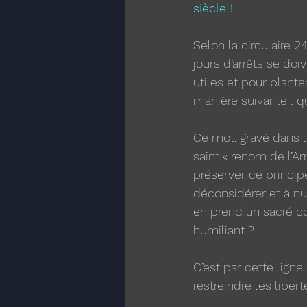
siècle !
Selon la circulaire 2
jours d’arrêts se doi
utiles et pour planter
manière suivante : qu
Ce mot, gravé dans l
saint « renom de l’Ar
préserver ce principe
déconsidérer et à nu
en prend un sacré cou
humiliant ?
C’est par cette ligne
restreindre les libert