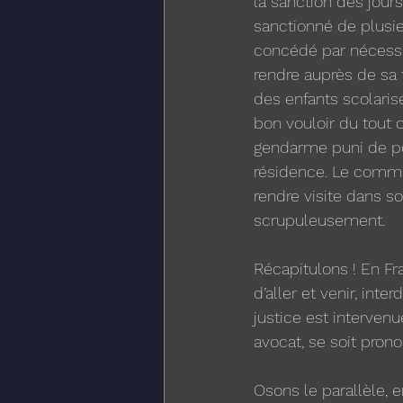
la sanction des jour
sanctionné de plusie
concédé par nécessi
rendre auprès de sa f
des enfants scolarisé
bon vouloir du tout
gendarme puni de poi
résidence. Le comma
rendre visite dans so
scrupuleusement.
Récapitulons ! En Fra
d’aller et venir, inte
justice est interven
avocat, se soit pron
Osons le parallèle, 