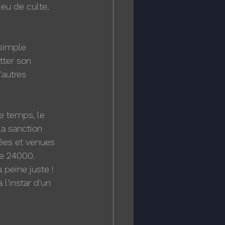
eu de culte, 
 simple 
tter son 
'autres 
e temps, le 
a sanction 
ées et venues 
re 24000. 
 peine juste ! 
l'instar d'un 