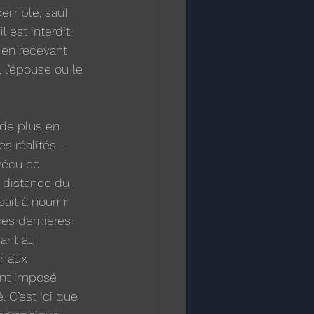
xemple, sauf 
est interdit 
 en recevant 
 l’épouse ou le 
 de plus en 
s réalités -
vécu ce 
e distance du 
ait à nourrir 
ces dernières 
ant au 
r aux 
ent imposé 
 C’est ici que 