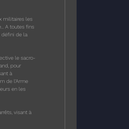
 militaires les 
.. A toutes fins 
 défini de la 
ective le sacro-
uand, pour 
ant à 
om de l’Arme 
teurs en les 
rêts, visant à 