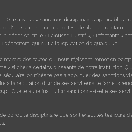
4000 relative aux sanctions disciplinaires applicables aux
vent d’être une mesure restrictive de liberté ou infamante.
 le décor, selon le « Larousse illustré », « infamante » est
i déshonore, qui nuit à la réputation de quelqu’un. 
e marbre des textes qui nous régissent, remet en persp
me » si cher à certains dirigeants de notre institution. Q
 séculaire, on n’hésite pas à appliquer des sanctions vis
ire à la réputation d’un de ses serviteurs, le fameux ren
p... Quelle autre institution sanctionne-t-elle ses servi
 de conduite disciplinaire que sont exécutés les jours d’ar
és.