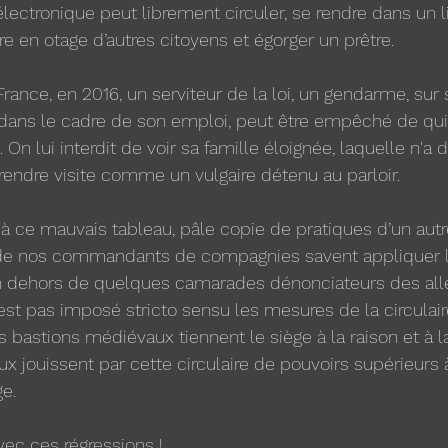
lectronique peut librement circuler, se rendre dans un li
re en otage d’autres citoyens et égorger un prêtre.
France, en 2016, un serviteur de la loi, un gendarme, sur
t dans le cadre de son emploi, peut être empêché de qui
On lui interdit de voir sa famille éloignée, laquelle n'a d
 rendre visite comme un vulgaire détenu au parloir.
 ce mauvais tableau, pâle copie de pratiques d’un autr
de nos commandants de compagnies savent appliquer l
n dehors de quelques camarades dénonciateurs des all
 n’est pas imposé stricto sensu les mesures de la circulai
 bastions médiévaux tiennent le siège à la raison et à la
x jouissent par cette circulaire de pouvoirs supérieurs à 
e. 
 avec ces régressions !