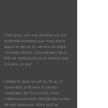
C’est avec une vive émotion et une 
profonde tristesse que nous avons 
appris le décès en service du Major 
Christian RUSIG, commandant de la 
BTA de TARASCON-SUR-ARIEGE (09), 
survenu ce jour.
Héliporté dans la nuit du 26 au 27 
novembre 2016 vers le centre 
hospitalier de TOULOUSE, il est 
malheureusement décédé des suites 
de ses blessures. Alors qu'il se 