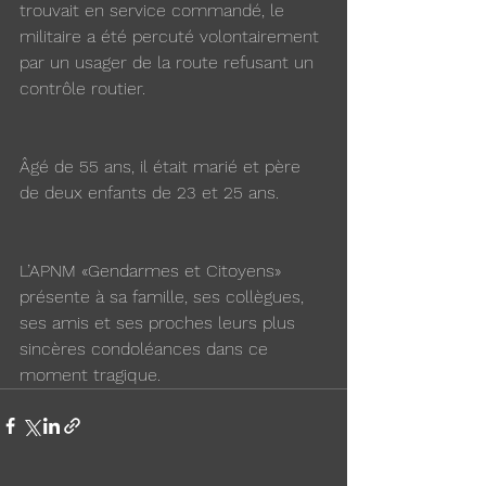
trouvait en service commandé, le 
militaire a été percuté volontairement 
par un usager de la route refusant un 
contrôle routier.
Âgé de 55 ans, il était marié et père 
de deux enfants de 23 et 25 ans.
L’APNM «Gendarmes et Citoyens» 
présente à sa famille, ses collègues, 
ses amis et ses proches leurs plus 
sincères condoléances dans ce 
moment tragique.