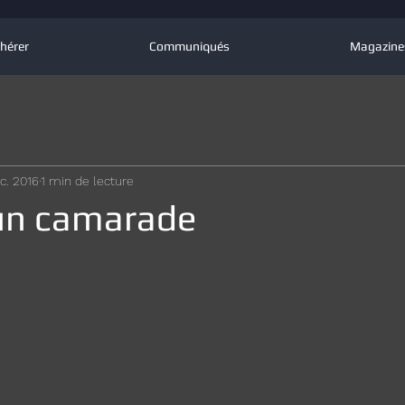
hérer
Communiqués
Magazine
c. 2016
1 min de lecture
un camarade