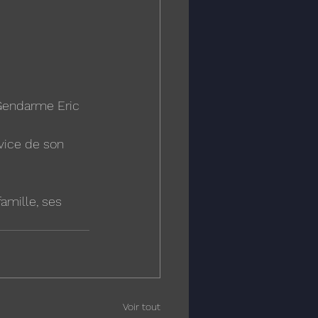
 Gendarme Eric 
rvice de son 
mille, ses 
Voir tout