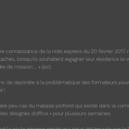
e connaissance de la note express du 20 février 2017, 
tachés, lorsqu'ils souhaitent regagner leur résidence le
e de mission..... » (sic).
onc de répondre à la problématique des formateurs pour
l !
faire peu cas du malaise profond qui existe dans la c
ires désignés d'office » pour plusieurs semaines.
t la seule réponse rapide qui est ai été trouvée par la 