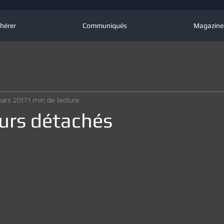
hérer
Communiqués
Magazine
ars 2017
1 min de lecture
eurs détachés