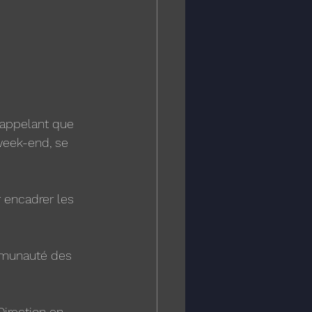
rappelant que 
 week-end, se 
 encadrer les 
ommunauté des 
Direction en 