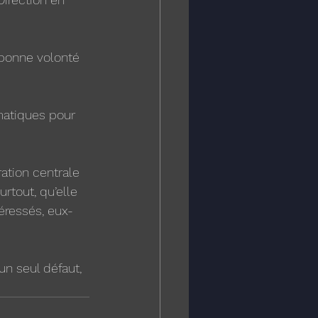
bonne volonté 
matiques pour 
tion centrale 
rtout, qu’elle 
téressés, eux-
un seul défaut, 