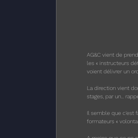
AG&C vient de prendr
les « instructeurs dé
voient délivrer un ordr
La direction vient d
stages, par un... rappe
Il semble que c'est 
formateurs « volonta
A moins que ce ne soi