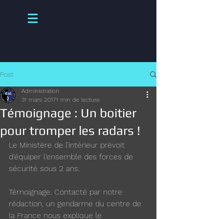
Post
Administration
31 mars 2017
1 min de lecture
Témoignage : Un boitier
pour tromper les radars !
Le Ministère de l’intérieur prévoit 
d'équiper l'ensemble des forces de 
sécurité sous 2 ans.
Témoignage. Contacté par notre 
rédaction, un gendarme du centre de 
la France nous explique le 