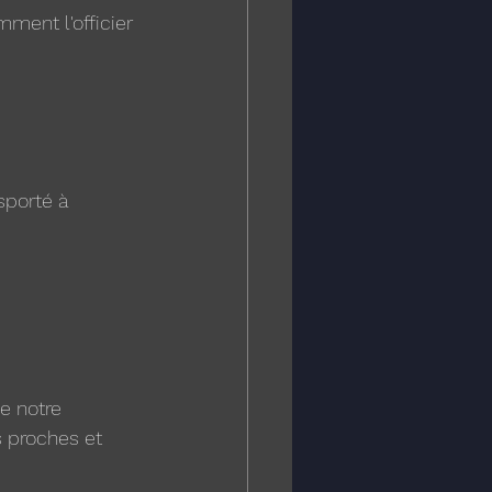
mment l'officier 
sporté à 
e notre 
 proches et 