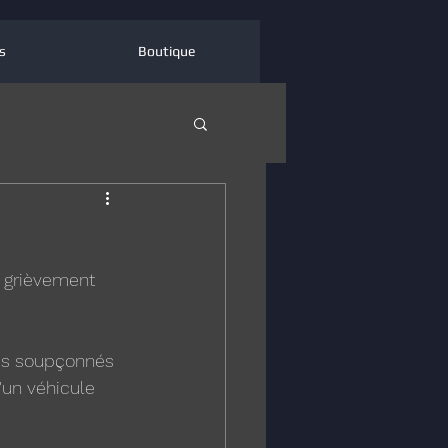
s
Boutique
é grièvement 
dus soupçonnés 
'un véhicule 