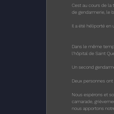
Cest au cours de la t
de gendarmerie, le b
Il a été héliporté e
Dans le même temps,
l'hôpital de Saint Qu
Un second gendarme,
Deux personnes ont 
Nous espérons et sou
camarade, grièvemen
nous apportons notr