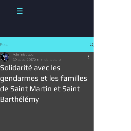
Post
Administration
30 sept. 2017
2 min de lecture
Solidarité avec les
gendarmes et les familles
de Saint Martin et Saint
Barthélémy