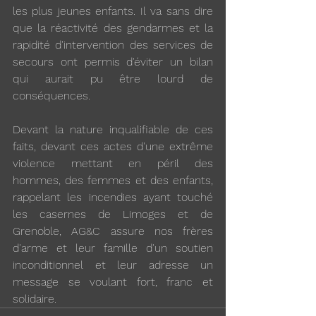
les plus jeunes enfants. Il va sans dire 
que la réactivité des gendarmes et la 
rapidité d'intervention des services de 
secours ont permis d'éviter un bilan 
qui aurait pu être lourd de 
conséquences.
Devant la nature inqualifiable de ces 
faits, devant ces actes d'une extrême 
violence mettant en péril des 
hommes, des femmes et des enfants, 
rappelant les incendies ayant touché 
les casernes de Limoges et de 
Grenoble, AG&C assure nos frères 
d'arme et leur famille d'un soutien 
inconditionnel et leur adresse un 
message se voulant fort, franc et 
solidaire.