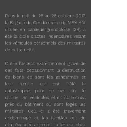
Dans la nuit du 25 au 26 octobre 2017, 
la Brigade de Gendarmerie de MEYLAN, 
située en banlieue grenobloise (38), a 
été la cible d'actes incendiaires visant 
les véhicules personnels des militaires 
de cette unité.
Outre l'aspect extrêmement grave de 
ces faits, occasionnant la destruction 
de biens, ce sont les gendarmes et 
leur famille qui ont frôlé la 
catastrophe, pour ne pas dire le 
drame, les véhicules étant stationnés 
près du bâtiment où sont logés les 
militaires. Celui-ci a été gravement 
endommagé et les familles ont du 
être évacuées, semant la terreur chez 