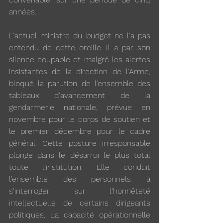
années.
L'actuel ministre du budget ne l'a pas 
entendu de cette oreille. Il a par son 
silence coupable et malgré les alertes 
insistantes de la direction de l'Arme, 
bloqué la parution de l'ensemble des 
tableaux d'avancement de la 
gendarmerie nationale, prévue en 
novembre pour le corps de soutien et 
le premier décembre pour le cadre 
général. Cette posture irresponsable 
plonge dans le désarroi le plus total 
toute l'institution. Elle conduit 
l'ensemble des personnels à 
s'interroger sur l'honnêteté 
intellectuelle de certains dirigeants 
politiques. La capacité opérationnelle 