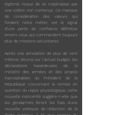
légitime, risque de se matérialiser par 
une colère non contenue. Ce manque 
de considération des valeurs qui 
fondent notre métier, est le signal 
d’une perte de confiance définitive 
envers ceux qui commandent toujours 
plus de missions sécuritaires.
Après une annulation de plus de cent 
millions d'euros sur l'actuel budget, les 
déclarations hasardeuses de la 
ministre des armées et des propos 
inacceptables du Président de la 
République concernant la remise en 
question du repos physiologique, cette 
nouvelle insincérité suggère-t-elle que 
les gendarmes feront les frais d'une 
nouvelle politique de réduction de la 
dette publique ? Et que penser du 