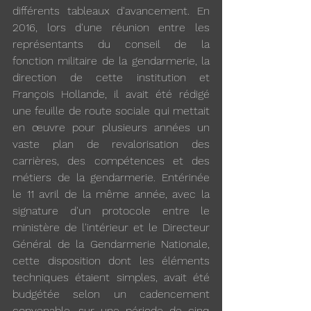
différents tableaux d'avancement. En 
2016, lors d'une réunion entre les 
représentants du conseil de la 
fonction militaire de la gendarmerie, la 
direction de cette institution et 
François Hollande, il avait été rédigé 
une feuille de route sociale qui mettait 
en œuvre pour plusieurs années un 
vaste plan de revalorisation des 
carrières, des compétences et des 
métiers de la gendarmerie. Entérinée 
le 11 avril de la même année, avec la 
signature d'un protocole entre le 
ministère de l'intérieur et le Directeur 
Général de la Gendarmerie Nationale, 
cette disposition dont les éléments 
techniques étaient simples, avait été 
budgétée selon un cadencement 
convenable, sur une période de cinq 