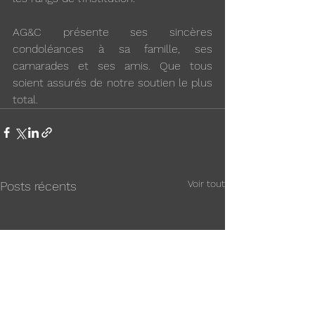
AG&C présente ses sincères 
condoléances à sa famille, ses 
camarades et ses amis. Que tous 
soient assurés de notre soutien le plus 
total.
Voir tout
Posts récents