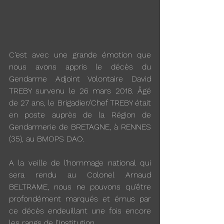
C’est avec une grande émotion que 
nous avons appris le décès du 
Gendarme Adjoint Volontaire David 
TREBY survenu le 26 mars 2018. Âgé 
de 27 ans, le Brigadier/Chef TREBY était 
en poste auprès de la Région de 
Gendarmerie de BRETAGNE, à RENNES 
(35), au BMOPS DAO.
A la veille de l’hommage national qui 
sera rendu au Colonel Arnaud 
BELTRAME, nous ne pouvons qu’être 
profondément marqués et émus par 
ce décès endeuillant une fois encore 
les rangs de l’Institution.