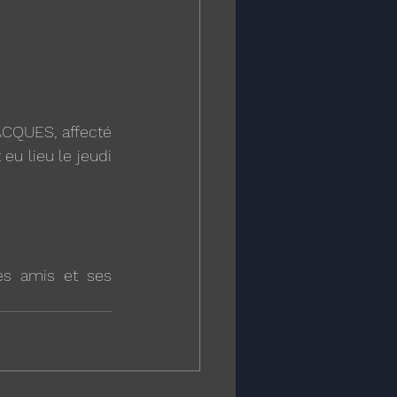
CQUES, affecté 
u lieu le jeudi 
es amis et ses 