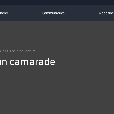
hérer
Communiqués
Magazine
in 2018
1 min de lecture
un camarade