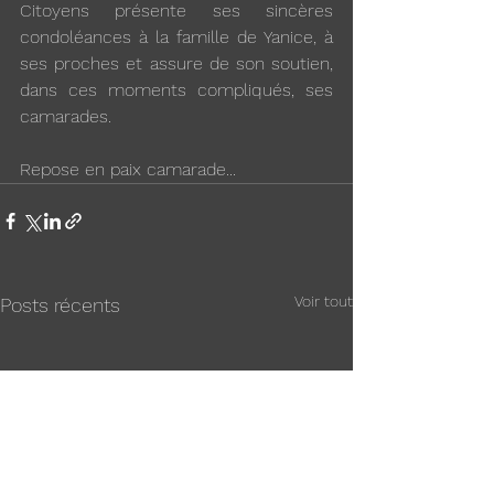
Citoyens présente ses sincères 
condoléances à la famille de Yanice, à 
ses proches et assure de son soutien, 
dans ces moments compliqués, ses 
camarades.
Repose en paix camarade...
Voir tout
Posts récents