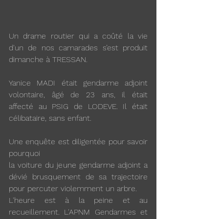
Un drame routier qui a coûté la vie 
d'un de nos camarades s’est produit 
dimanche à TRESSAN.
Yanice MADI était gendarme adjoint 
volontaire, âgé de 23 ans, il était 
affecté au PSIG de LODEVE. Il était 
célibataire, sans enfant.
Une enquête est diligentée pour savoir 
pourquoi
la voiture du jeune gendarme adjoint a 
dévié brusquement de sa trajectoire 
pour percuter violemment un arbre.
L'heure est à la peine et au 
recueillement. L'APNM Gendarmes et 