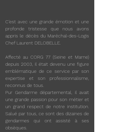
C’est avec une grande émotion et une 
profonde tristesse que nous avons 
appris le décès du Maréchal-des-Logis 
Chef Laurent DELOBELLE.
Affecté au CORG 77 (Seine et Marne) 
depuis 2003, il était devenu une figure 
emblématique de ce service par son 
expertise et son professionnalisme, 
reconnus de tous.
Pur Gendarme départemental, il avait 
une grande passion pour son métier et 
un grand respect de notre institution. 
Salué par tous, ce sont des dizaines de 
gendarmes qui ont assisté à ses 
obsèques.