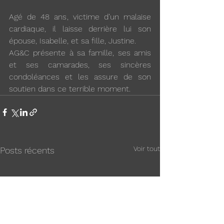
Agé de 48 ans, victime d’un malaise 
cardiaque, il laisse derrière lui son 
épouse, Isabelle, et sa fille, Justine.
AG&C présente à sa famille, ses amis 
et ses camarades, ses sincères 
condoléances et les assure de son 
soutien dans ce terrible moment.
Voir tout
Posts récents