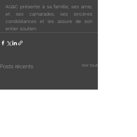
AG&C présente à sa famille, ses amis, 
et ses camarades, ses sincères 
condoléances et les assure de son 
entier soutien.
Voir tout
Posts récents