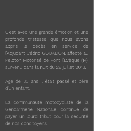
C’est avec une grande émotion et une 
profonde tristesse que nous avons 
appris le décès en service de 
l’Adjudant Cédric GOUADON, affecté au 
Peloton Motorisé de Pont l’Evèque (14), 
survenu dans la nuit du 28 juillet 2018. 
Agé de 33 ans il était pacsé et père 
d’un enfant.
La communauté motocycliste de la 
Gendarmerie Nationale continue de 
payer un lourd tribut pour la sécurité 
de nos concitoyens.