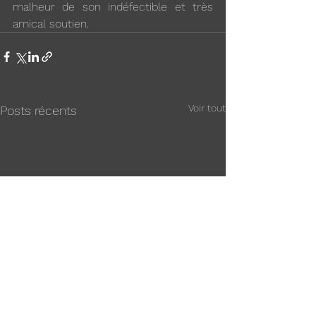
malheur de son indéfectible et très 
amical soutien.
Voir tout
Posts récents