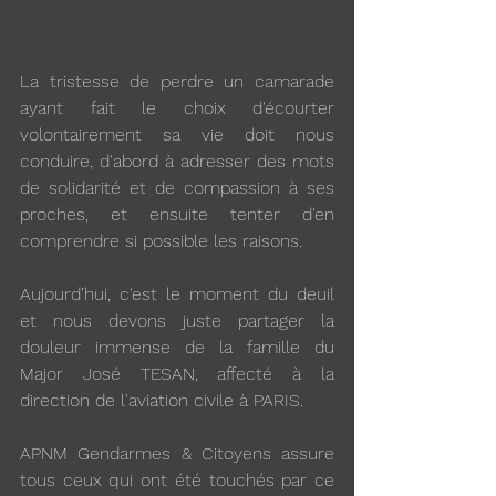
La tristesse de perdre un camarade 
ayant fait le choix d'écourter 
volontairement sa vie doit nous 
conduire, d'abord à adresser des mots 
de solidarité et de compassion à ses 
proches, et ensuite tenter d'en 
comprendre si possible les raisons.
Aujourd’hui, c'est le moment du deuil 
et nous devons juste partager la 
douleur immense de la famille du 
Major José TESAN, affecté à la 
direction de l'aviation civile à PARIS.
APNM Gendarmes & Citoyens assure 
tous ceux qui ont été touchés par ce 