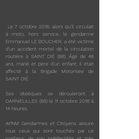
 Le 7 octobre 2018, alors qu'il circulait 
à moto, hors service, le gendarme 
Emmanuel LE BOUCHER, a été victime 
d'un accident mortel de la circulation 
routière à SAINT DIÉ (88). Âgé de 48 
ans, marié et père d’un enfant, il était 
affecté à la Brigade Motorisée de 
SAINT DIÉ.
Ses obsèques se dérouleront à 
DARNIEULLES (88) le 11 octobre 2018 à 
14 heures.
APNM Gendarmes et Citoyens assure 
tous ceux qui sont touchés par ce 
malheur, de son indéfectible et très 