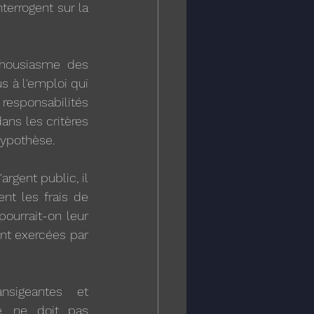
terrogent sur la 
thousiasme des 
 à l'emploi qui 
responsabilités 
ans les critères 
hypothèse.
rgent public, il 
nt les frais de 
ourrait-on leur 
nt exercées par 
sigeantes et 
, ne doit pas 