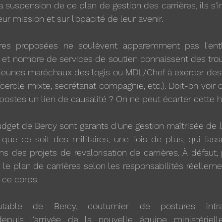
 la suspension de ce plan de gestion des carrières, ils s'in
r mission et sur l'opacité de leur avenir.
lières proposées ne soulèvent apparemment pas l'en
 et nombre de services de soutien connaissent des trous
 jeunes maréchaux des logis ou MDL/Chef à exercer des 
(cercle mixte, secrétariat compagnie, etc.). Doit-on voir d
s postes un lien de causalité ? On ne peut écarter cette 
dget de Bercy sont garants d'une gestion maîtrisée de l'a
que ce soit des militaires, une fois de plus, qui fasse
des projets de revalorisation de carrières. À défaut, p
 le plan de carrières selon les responsabilités réelleme
 ce corps.
table de Bercy, coutumier de postures intran
puis l'arrivée de la nouvelle équipe ministérielle