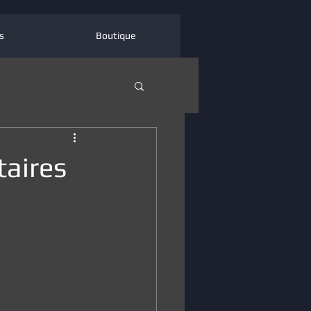
s
Boutique
taires