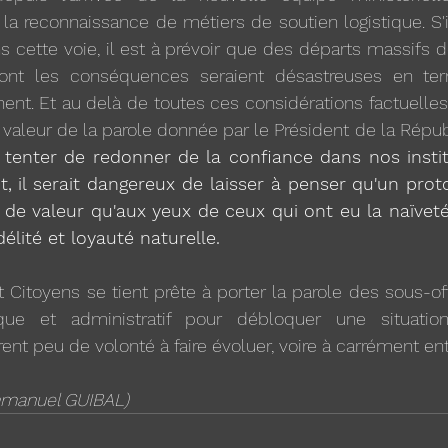
 la reconnaissance de métiers de soutien logistique. S'i
cette voie, il est à prévoir que des départs massifs de
ont les conséquences seraient désastreuses en ter
ent. Et au delà de toutes ces considérations factuelles,
a valeur de la parole donnée par le Président de la Répub
 tenter de redonner de la confiance dans nos instit
nt, il serait dangereux de laisser à penser qu'un prot
'a de valeur qu'aux yeux de ceux qui ont eu la naïveté
délité et loyauté naturelle.
itoyens se tient prête à porter la parole des sous-off
que et administratif pour débloquer une situation
nt peu de volonté à faire évoluer, voire à carrément ent
Emmanuel GUIBAL)