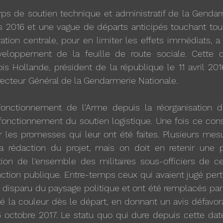
rps de soutien technique et administratif de la Gendar
is 2016 et une vague de départs anticipés touchant tou
ration centrale, pour en limiter les effets immédiats, a
veloppement de la feuille de route sociale. Cette 
is Hollande, président de la république le 11 avril 201
recteur Général de la Gendarmerie Nationale.
onctionnement de l'Arme depuis la réorganisation des
onctionnement du soutien logistique. Une fois ce const
er les promesses qui leur ont été faites. Plusieurs mesu
 rédaction du projet, mais on doit en retenir une pa
ation de l'ensemble des militaires sous-officiers de c
nction publique. Entre-temps ceux qui avaient jugé perti
t disparu du paysage politique et ont été remplacés par
 la couleur dès le départ, en donnant un avis défavora
6 octobre 2017. Le statu quo qui dure depuis cette dat