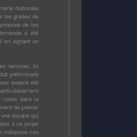
merie Nationale 
s les grades de 
 proposé de les 
demande a été 
6 en signant un 
 services, ils 
at préliminaire 
res avaient été 
rticulièrement 
e corps dans la 
nent de prévoir 
 une équipe qui 
ble à ce projet 
e indispose ces 