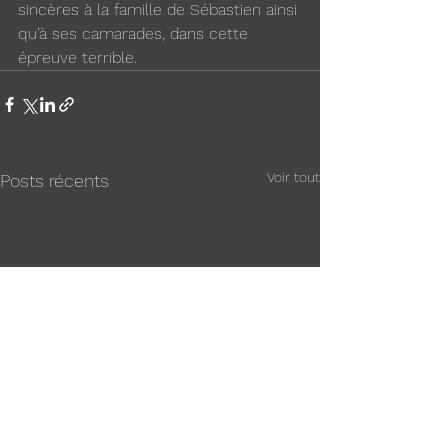
sincères à la famille de Sébastien ainsi 
qu’à ses camarades, dans cette 
épreuve terrible.
Voir tout
Posts récents