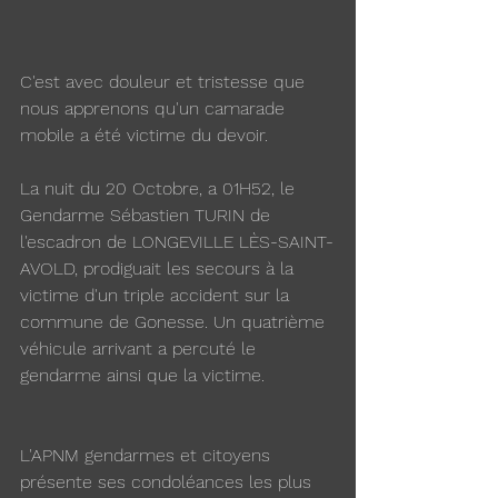
C'est avec douleur et tristesse que 
nous apprenons qu'un camarade 
mobile a été victime du devoir.
La nuit du 20 Octobre, a 01H52, le 
Gendarme Sébastien TURIN de 
l'escadron de LONGEVILLE LÈS-SAINT-
AVOLD, prodiguait les secours à la 
victime d'un triple accident sur la 
commune de Gonesse. Un quatrième 
véhicule arrivant a percuté le 
gendarme ainsi que la victime.
L'APNM gendarmes et citoyens 
présente ses condoléances les plus 