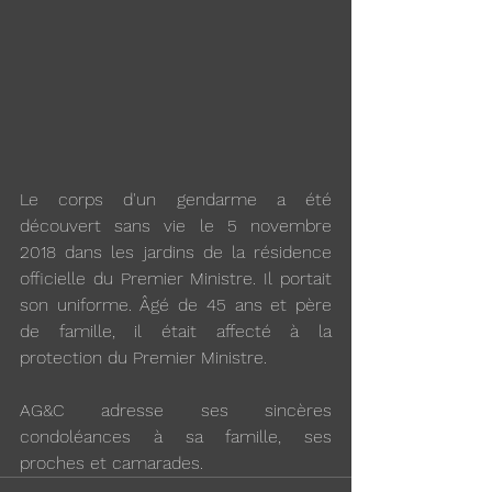
Le corps d'un gendarme a été 
découvert sans vie le 5 novembre 
2018 dans les jardins de la résidence 
officielle du Premier Ministre. Il portait 
son uniforme. Âgé de 45 ans et père 
de famille, il était affecté à la 
protection du Premier Ministre.
AG&C adresse ses sincères 
condoléances à sa famille, ses 
proches et camarades.