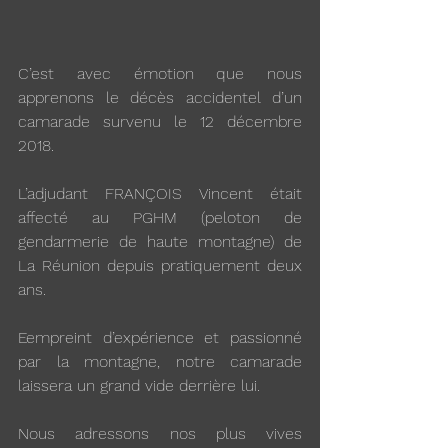
C’est avec émotion que nous 
apprenons le décès accidentel d’un 
camarade survenu le 12 décembre 
2018.
L’adjudant FRANÇOIS Vincent était 
affecté au PGHM (peloton de 
gendarmerie de haute montagne) de 
La Réunion depuis pratiquement deux 
ans.
Eempreint d’expérience et passionné 
par la montagne, notre camarade 
laissera un grand vide derrière lui.
Nous adressons nos plus vives 