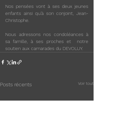
Nos pensées vont à ses deux jeunes 
enfants ainsi qu’à son conjoint, Jean-
Christophe.
Nous adressons nos condoléances à 
sa famille, à ses proches et  notre 
soutien aux camarades du DEVOLUY.
Voir tout
Posts récents