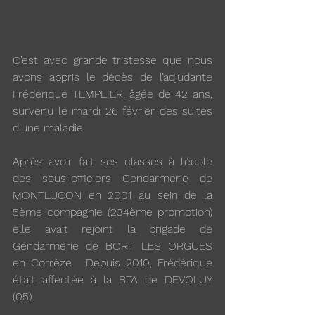
C’est avec grande tristesse que nous 
avons appris le décès de l’adjudante 
Frédérique TEMPLIER, âgée de 42 ans, 
survenu le mardi 26 février des suites 
d’une maladie.
Après avoir fait ses classes à l’école 
des sous-officiers Gendarmerie de 
MONTLUCON en 2001 au sein de la 
5ème compagnie (234ème promotion) 
elle avait rejoint la brigade de 
Gendarmerie de BORT LES ORGUES 
en Corrèze.  Depuis 2010, Frédérique 
était affectée à la BTA de DEVOLUY 
(05).