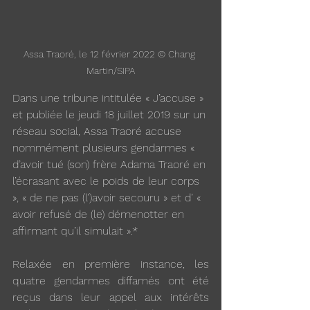
Assa Traoré, le 12 février 2022 © Chang 
Martin/SIPA
Dans une tribune intitulée « J’accuse » 
et publiée le jeudi 18 juillet 2019 sur un 
réseau social, Assa Traoré accuse 
nommément plusieurs gendarmes « 
d’avoir tué (son) frère Adama Traoré en 
l’écrasant avec le poids de leur corps 
», « de ne pas (l’)avoir secouru » et d’ « 
avoir refusé de (le) démenotter en 
affirmant qu’il simulait ».* 
Relaxée en première instance, les 
quatre gendarmes diffamés ont été 
reçus dans leur appel aux intérêts 