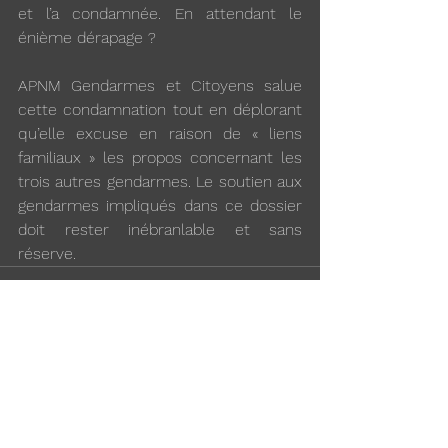
et l’a condamnée. En attendant le 
énième dérapage ? 
APNM Gendarmes et Citoyens salue 
cette condamnation tout en déplorant 
qu’elle excuse en raison de « liens 
familiaux » les propos concernant les 
trois autres gendarmes. Le soutien aux 
gendarmes impliqués dans ce dossier 
doit rester inébranlable et sans 
réserve.  
Voir tout
Posts récents