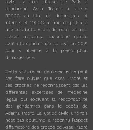
civils. La cour d’appel de Paris a 
condamné Assa Traoré à verser 
5000€ au titre de dommages et 
intérêts et 4000€ de frais de justice à 
une adjudante. Elle a débouté les trois 
autres militaires. Rappelons qu’elle 
avait été condamnée au civil en 2021 
pour « atteinte à la présomption 
d’innocence ».
Cette victoire en demi-teinte ne peut 
pas faire oublier que Assa Traoré et 
ses proches ne reconnaissent pas les 
différentes expertises de médecine 
légale qui excluent la responsabilité 
des gendarmes dans le décès de 
Adama Traoré. La justice civile, une fois 
n’est pas coutume, a reconnu l’aspect 
diffamatoire des propos de Assa Traoré 