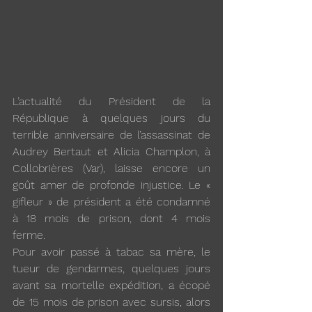
L’actualité du Président de la 
République à quelques jours du 
terrible anniversaire de l’assassinat de 
Audrey Bertaut et Alicia Champlon, à 
Collobrières (Var), laisse encore un 
goût amer de profonde injustice. Le « 
gifleur » de président a été condamné 
à 18 mois de prison, dont 4 mois 
ferme.
Pour avoir passé à tabac sa mère, le 
tueur de gendarmes, quelques jours 
avant sa mortelle expédition, a écopé 
de 15 mois de prison avec sursis, alors 