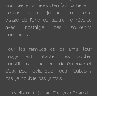
connues et aimées. J’en fais partie et il 
ne passe pas une journée sans que le 
visage de l’une ou l’autre ne réveille 
avec nostalgie des souvenirs 
communs.
Pour les familles et les amis, leur 
image est intacte. Les oublier 
constituerait une seconde épreuve et 
c'est pour cela que nous n’oublions 
pas, je n’oublie pas, jamais !
Le capitaine (H) Jean-François Charrat
Voir tout
Posts récents