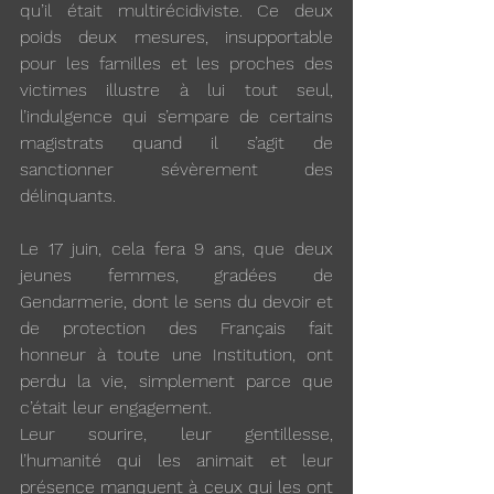
qu’il était multirécidiviste. Ce deux 
poids deux mesures, insupportable 
pour les familles et les proches des 
victimes illustre à lui tout seul, 
l’indulgence qui s’empare de certains 
magistrats quand il s’agit de 
sanctionner sévèrement des 
délinquants. 
Le 17 juin, cela fera 9 ans, que deux 
jeunes femmes, gradées de 
Gendarmerie, dont le sens du devoir et 
de protection des Français fait 
honneur à toute une Institution, ont 
perdu la vie, simplement parce que 
c’était leur engagement. 
Leur sourire, leur gentillesse, 
l’humanité qui les animait et leur 
présence manquent à ceux qui les ont 