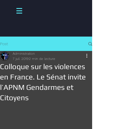
Post
Administration
7 juil. 2019
2 min de lecture
Colloque sur les violences
en France. Le Sénat invite
l’APNM Gendarmes et
Citoyens