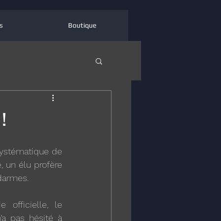
s
Boutique
!
ystématique de 
, un élu profère 
darmes. 
officielle, le 
a pas hésité à 