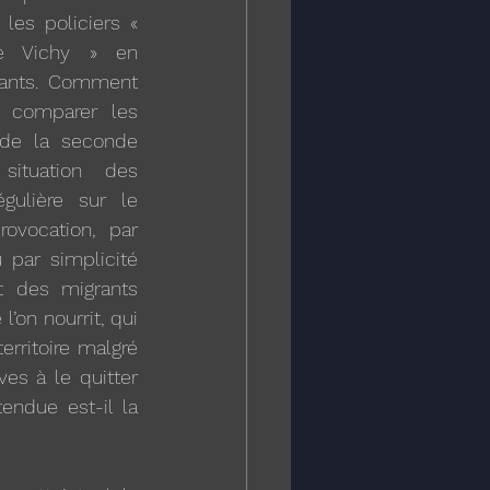
les policiers « 
e Vichy » en 
rants. Comment 
à comparer les 
 de la seconde 
ituation des 
égulière sur le 
rovocation, par 
 par simplicité 
t des migrants 
’on nourrit, qui 
erritoire malgré 
ves à le quitter 
endue est-il la 