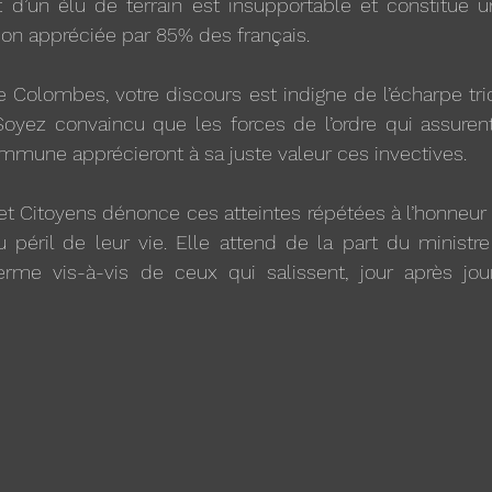
 d’un élu de terrain est insupportable et constitue un
tion appréciée par 85% des français. 
 Colombes, votre discours est indigne de l’écharpe tri
Soyez convaincu que les forces de l’ordre qui assurent
commune apprécieront à sa juste valeur ces invectives. 
 Citoyens dénonce ces atteintes répétées à l’honneur 
 péril de leur vie. Elle attend de la part du ministre
erme vis-à-vis de ceux qui salissent, jour après jour,