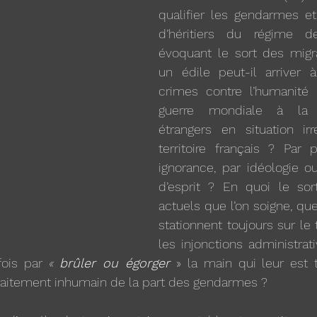
qualifier les gendarmes et 
d’héritiers du régime d
évoquant le sort des mig
un édile peut-il arriver 
crimes contre l’humanité
guerre mondiale à la s
étrangers en situation irr
territoire français ? Par p
ignorance, par idéologie ou
d’esprit ? En quoi le sor
actuels que l’on soigne, que l
stationnent toujours sur le t
les injonctions administrati
fois par 
« 
brûler ou égorger
 » la main qui leur est t
aitement inhumain de la part des gendarmes ? 