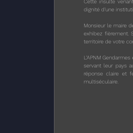
Cette insulte venant
dignité d’une institu
Monsieur le maire de
exhibez fièrement. 
territoire de votre 
L’APNM Gendarmes et
servant leur pays au
réponse claire et f
multiséculaire. 