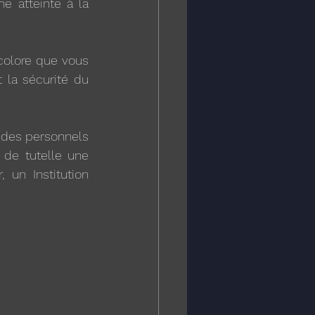
e atteinte à la 
colore que vous 
 la sécurité du 
des personnels 
 de tutelle une 
 un Institution 