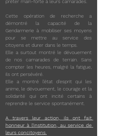
prêter main-forte à leurs camarades. 
Cette opération de recherche a 
démontré la capacité de la 
Gendarmerie à mobiliser ses moyens 
pour se mettre au service des 
citoyens et durer dans le temps. 
Elle a surtout montré le dévouement 
de nos camarades de terrain. Sans 
compter les heures, malgré la fatigue, 
ils ont persévéré.
Elle a montré l’état d’esprit qui les 
anime, le dévouement, le courage et la 
solidarité qui ont incité certains à 
reprendre le service spontanément. 
A travers leur action, ils ont fait 
honneur à l’institution, au service de 
leurs concitoyens.