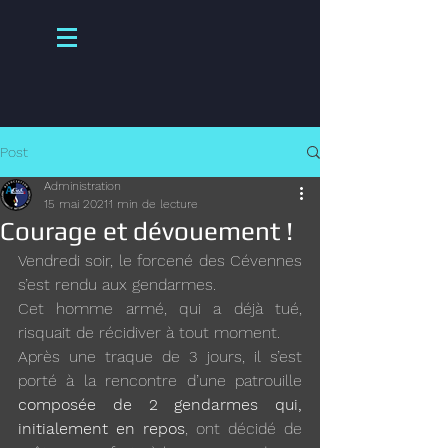
Post
Administration
15 mai 2021
1 min de lecture
Courage et dévouement !
Vendredi soir, le forcené des Cévennes 
s’est rendu aux gendarmes.
Cet homme armé, qui a déjà tué, 
risquait de récidiver à tout moment.
Après une traque de 3 jours, il s’est 
porté à la rencontre d’une patrouille 
composée de 2 gendarmes qui, 
initialement en repos
, ont décidé de 