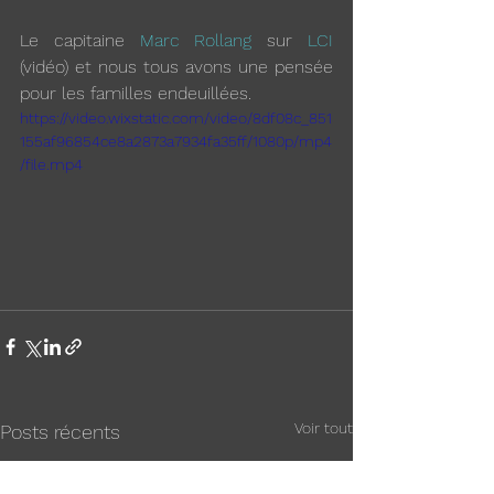
Le capitaine 
Marc Rollang
 sur 
LCI
(vidéo) et nous tous avons une pensée 
pour les familles endeuillées.
https://video.wixstatic.com/video/8df08c_851
155af96854ce8a2873a7934fa35ff/1080p/mp4
/file.mp4
Voir tout
Posts récents