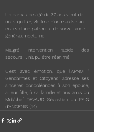
Un camarade âgé de 37 ans vient de 
nous quitter, victime d'un malaise au 
cours d'une patrouille de surveillance 
générale nocturne.
Malgré intervention rapide des 
secours, il n’a pu être réanimé.
C'est avec émotion, que l'APNM " 
Gendarmes et Citoyens" adresse ses 
sincères condoléances à son épouse, 
à leur fille, à sa famille et aux amis du 
Mdl/chef DEVAUD Sébastien du PSIG 
d'ANCENIS (44).