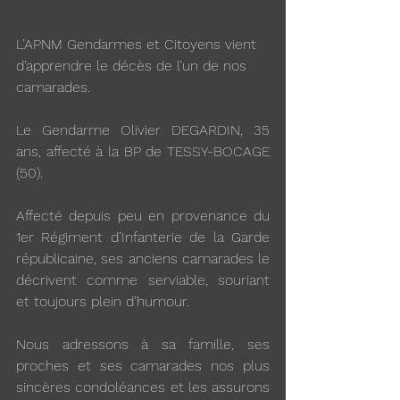
L’APNM Gendarmes et Citoyens vient 
d’apprendre le décès de l’un de nos 
camarades.
Le Gendarme Olivier DEGARDIN, 35 
ans, affecté à la BP de TESSY-BOCAGE 
(50).
Affecté depuis peu en provenance du 
1er Régiment d’Infanterie de la Garde 
républicaine, ses anciens camarades le 
décrivent comme serviable, souriant 
et toujours plein d’humour.
Nous adressons à sa famille, ses 
proches et ses camarades nos plus 
sincères condoléances et les assurons 