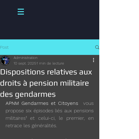
Post
Administration
10 sept. 2025
1 min de lecture
Dispositions relatives aux
droits à pension militaire
des gendarmes
APNM Gendarmes et Citoyens
  vous 
propose six épisodes liés aux pensions 
militaires¹ et celui-ci, le premier, en 
retrace les généralités.