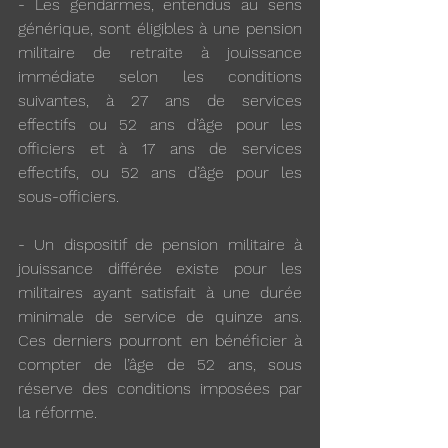
- Les gendarmes, entendus au sens 
générique, sont éligibles à une pension 
militaire de retraite à jouissance 
immédiate selon les conditions 
suivantes, à 27 ans de services 
effectifs ou 52 ans d’âge pour les 
officiers et à 17 ans de services 
effectifs, ou 52 ans d’âge pour les 
sous-officiers.
- Un dispositif de pension militaire à 
jouissance différée existe pour les 
militaires ayant satisfait à une durée 
minimale de service de quinze ans. 
Ces derniers pourront en bénéficier à 
compter de l’âge de 52 ans, sous 
réserve des conditions imposées par 
la réforme.