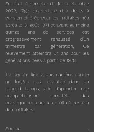
En effet, à compter du 1er septembre 
2023, l’âge d’ouverture des droits à 
pension différée pour les militaires nés 
après le 31 août 1971 et ayant au moins 
quinze ans de services est 
progressivement rehaussé d’un 
trimestre par génération. Ce 
relèvement atteindra 54 ans pour les 
générations nées à partir de 1978.
¹La décote liée à une carrière courte 
ou longue sera discutée dans un 
second temps, afin d’apporter une 
compréhension complète des 
conséquences sur les droits à pension 
des militaires.
Source : 