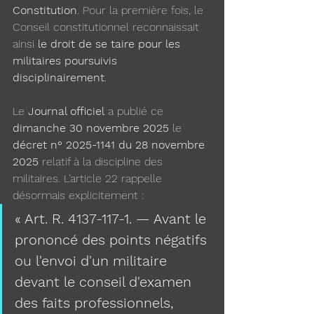
Constitution
. Pour la première fois, le 
Conseil constitutionnel reconnaissait 
ainsi 
le droit de se taire pour les 
militaires poursuivis 
disciplinairement
.
Le 
Journal officiel
 a publié ce 
dimanche 30 novembre 2025
 le 
décret n° 2025-1141 du 28 novembre 
2025
 relatif à la discipline des 
militaires. L’article 22 rappelle 
désormais explicitement :
« Art. R. 4137-117-1. — Avant le 
prononcé des points négatifs 
ou l'envoi d'un militaire 
devant le conseil d'examen 
des faits professionnels, 