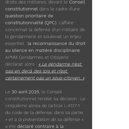
droits des militaires, devant le 
Conseil 
constitutionnel
 dans le cadre d’une 
question prioritaire de 
constitutionnalité (QPC)
. L’affaire 
concernait la défense d’un militaire de 
la gendarmerie et soulevait un enjeu 
essentiel : 
la reconnaissance du droit 
au silence en matière disciplinaire
. 
APNM Gendarmes et Citoyens 
déclarait alors : 
« Le gendarme n’est 
pas en deçà des lois et n’est 
certainement pas un sous-citoyen. »
Le 
30 avril 2025
, le Conseil 
constitutionnel rendait sa décision : Le 
cinquième alinéa de l’article L.4137-1 
du code de la défense, dans sa partie 
« et à la présentation de sa défense »
, 
a été 
déclaré contraire à la 