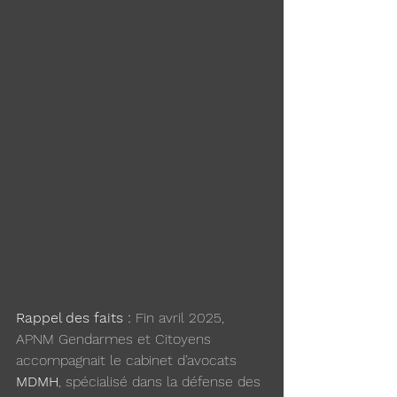
Rappel des faits : 
Fin avril 2025, 
APNM Gendarmes et Citoyens 
accompagnait le cabinet d’avocats 
MDMH
, spécialisé dans la défense des 