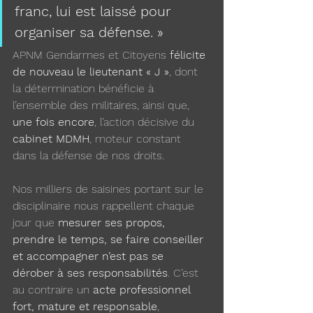
franc, lui est laissé pour 
organiser sa défense. »
APNM Gendarmes et Citoyens 
félicite 
de nouveau le lieutenant « J »
, dont 
la détermination bénéficie à 
l’ensemble des militaires, ainsi que, 
une fois encore
, l’action décisive du 
cabinet MDMH
, moteur constant 
dans la défense de nos droits.
Nos milliers de saisines portant sur le 
disciplinaire nous rappellent chaque 
jour que 
mesurer ses propos, 
prendre le temps, se faire conseiller 
et accompagner n’est pas se 
dérober à ses responsabilités
. C’est 
au contraire un 
acte professionnel 
fort, mature et responsable
, 