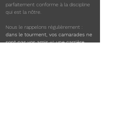
parfaitement conforme à la discipline 
qui est la nôtre.
Nous le rappelons régulièrement : 
dans le tourment, vos camarades ne 
sont pas vos amis
 et 
une carrière 
exemplaire, pavée de lettres de 
félicitations ou d’actes héroïques, ne 
vous mettra à l’abri d’aucune 
sévérité
. Pour le dire froidement : 
vous restez un NIGEND
, et quelle que 
soit votre manière de servir ou 
l’amour que vous portez à votre 
institution, 
celle-ci frappera fort et 
droit
.
MDMH AVOCATS
 répond à vos 
questions : 
contact@mdmh-avocats.fr
Notre plateforme d’écoute et de 