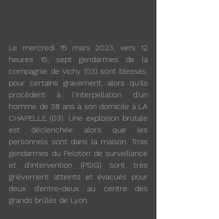
Le mercredi 15 mars 2023, vers 12 
heures 15, sept gendarmes de la 
compagnie de Vichy (03) sont blessés, 
pour certains gravement, alors qu'ils 
procèdent à l'interpellation d'un 
homme de 38 ans à son domicile à LA 
CHAPELLE (03). Une explosion brutale 
est déclenchée alors que les 
personnels sont dans la maison. Trois 
gendarmes du Peloton de surveillance 
et d'intervention (PSIG) sont très 
grièvement atteints et évacués pour 
deux d'entre-deux au centre des 
grands brûlés de Lyon.