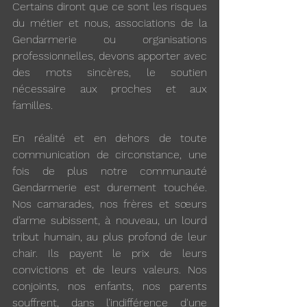
Certains diront que ce sont les risques 
du métier et nous, associations de la 
Gendarmerie ou organisations 
professionnelles, devons apporter avec 
des mots sincères, le soutien 
nécessaire aux proches et aux 
familles.
En réalité et en dehors de toute 
communication de circonstance, une 
fois de plus notre communauté 
Gendarmerie est durement touchée. 
Nos camarades, nos frères et sœurs 
d’arme subissent, à nouveau, un lourd 
tribut humain, au plus profond de leur 
chair. Ils payent le prix de leurs 
convictions et de leurs valeurs. Nos 
conjoints, nos enfants, nos parents 
souffrent, dans l’indifférence d'une 