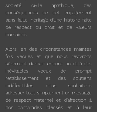
société civile apathique, des 
conséquences de cet engagement 
sans faille, héritage d'une histoire faite 
de respect du droit et de valeurs 
humaines.
Alors, en des circonstances maintes 
fois vécues et que nous revivrons 
sûrement demain encore, au-delà des 
inévitables voeux de prompt 
rétablissement et des soutiens 
indéfectibles, nous souhaitons 
adresser tout simplement un message 
de respect fraternel et d’affection à 
nos camarades blessés et à leur 
famille.