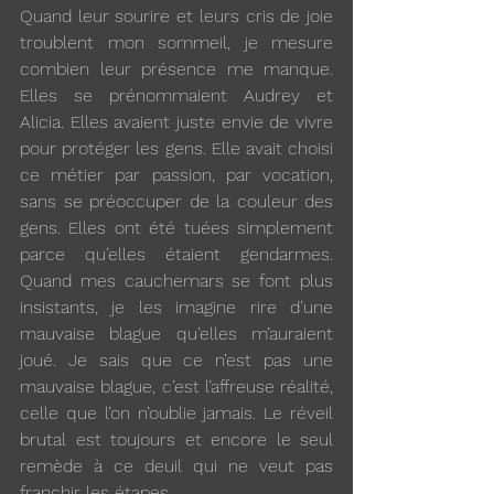
Quand leur sourire et leurs cris de joie 
troublent mon sommeil, je mesure 
combien leur présence me manque. 
Elles se prénommaient Audrey et 
Alicia. Elles avaient juste envie de vivre 
pour protéger les gens. Elle avait choisi 
ce métier par passion, par vocation, 
sans se préoccuper de la couleur des 
gens. Elles ont été tuées simplement 
parce qu’elles étaient gendarmes. 
Quand mes cauchemars se font plus 
insistants, je les imagine rire d’une 
mauvaise blague qu’elles m’auraient 
joué. Je sais que ce n’est pas une 
mauvaise blague, c’est l’affreuse réalité, 
celle que l’on n’oublie jamais. Le réveil 
brutal est toujours et encore le seul 
remède à ce deuil qui ne veut pas 
franchir les étapes. 