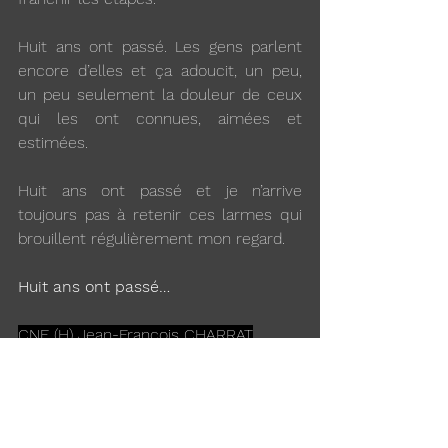
Huit ans ont passé. Les gens parlent 
encore d’elles et ça adoucit, un peu, 
un peu seulement la douleur de ceux 
qui les ont connues, aimées et 
estimées. 
Huit ans ont passé et je n’arrive 
toujours pas à retenir ces larmes qui 
brouillent régulièrement mon regard. 
Huit ans ont passé…
CNE (H) Jean-François CHARRAT