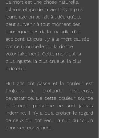
La mort est une chose naturelle, 
l’ultime étape de la vie. Dès le plus 
jeune âge on se fait à l’idée qu’elle 
peut survenir à tout moment des 
conséquences de la maladie, d’un 
accident. Et puis il y a la mort causée 
par celui ou celle qui la donne 
volontairement. Cette mort est la 
plus injuste, la plus cruelle, la plus 
indélébile. 
Huit ans ont passé et la douleur est 
toujours là, profonde, insidieuse, 
dévastatrice. De cette douleur sourde 
et amère, personne ne sort jamais 
indemne. Il n’y a qu’à croiser le regard 
de ceux qui ont vécu la nuit du 17 juin 
pour s’en convaincre. 