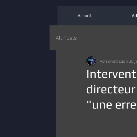
Accueil
Ad
All Posts
Administration
30 j
Intervent
directeur
"une erre