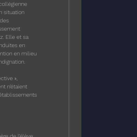
collégienne 
n situation 
 des 
ssement 
. Elle et sa 
nduites en 
ntion en milieu 
ndignation.
tive », 
nt n’étaient 
 établissements 
ère de l’élève. 