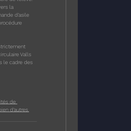
ers la 
mande d’asile 
procédure 
strictement 
rculaire Valls 
s le cadre des 
ités de 
bien d’autres.