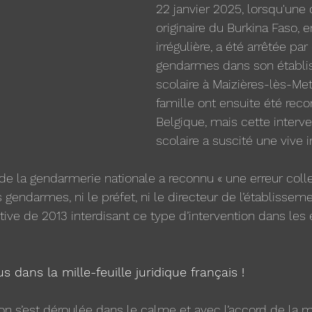
22 janvier 2025, lorsqu'une 
originaire du Burkina Faso, e
irrégulière, a été arrêtée par
gendarmes dans son établi
scolaire à Maizières-lès-Metz
famille ont ensuite été reco
Belgique, mais cette interve
scolaire a suscité une vive i
de la gendarmerie nationale a reconnu « une erreur collec
 gendarmes, ni le préfet, ni le directeur de l’établisseme
tive de 2013 interdisant ce type d’intervention dans les
s dans la mille-feuille juridique français !
tion s’est déroulée dans le calme et avec l’accord de la m