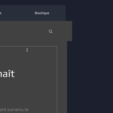
s
Boutique
naît
ent survenu le 