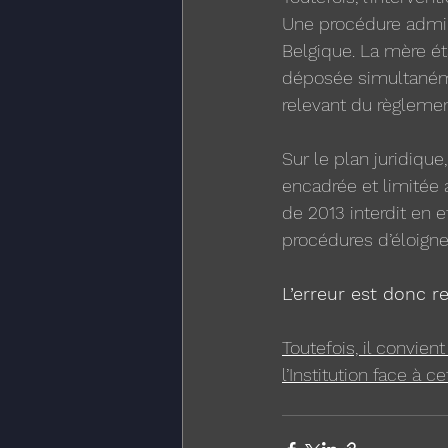
Une procédure admini
Belgique. La mère éta
déposée simultanéme
relevant du règlemen
Sur le plan juridique
encadrée et limitée a
de 2013 interdit en 
procédures d’éloign
L’erreur est donc 
Toutefois, il convien
l’Institution face à c