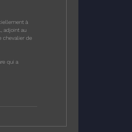
iciellement à  
 adjoint au 
 chevalier de 
re qui a 