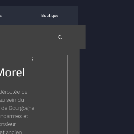
s
Boutique
Morel
déroulée ce 
u sein du 
s de Bourgogne 
endarmes et 
nsieur 
et ancien 