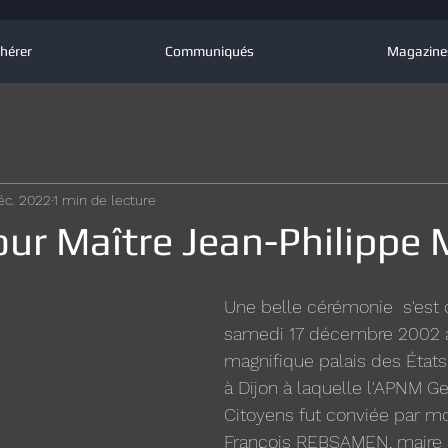
hérer
Communiqués
Magazine
éc. 2022
1 min de lecture
ur Maître Jean-Philippe 
Une belle cérémonie  s'est 
samedi 17 décembre 2002 a
magnifique palais des État
à Dijon à laquelle l'APNM G
Citoyens fut conviée par mo
François REBSAMEN, maire 