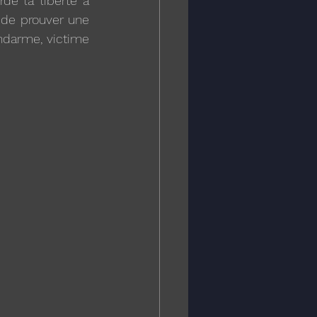
é la liberté à 
de prouver une 
endarme, victime 