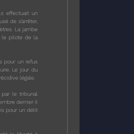
s effectuait un 
é de s’arrêter,  
ètres. La jambe 
e pilote de la 
 pour un refus 
re. Le jour du 
écidive légale.
par le tribunal 
bre dernier il 
s pour un délit 