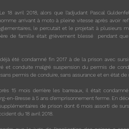
 Le 18 avril 2018, alors que l’adjudant Pascal Guldenfel
homme arrivant à moto à pleine vitesse après avoir refus
glementaires, le percutait et le projetait à plusieurs m
père de famille était grièvement blessé  pendant que l
 déjà été condamné fin 2017 à de la prison avec sursis
é et conduite malgré suspension du permis de condui
  sans permis de conduire, sans assurance et en état de r
près 15 mois derrière les barreaux, il était condamné 
urg-en-Bresse à 5 ans d’emprisonnement ferme. En décem
supplémentaires de prison dont 6 mois assorti de sursi
accident du 18 avril 2018.