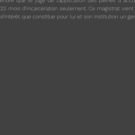
ndre que le juge de l’application des peines a accord
22 mois d’incarcération seulement. Ce magistrat vient 
d’intérêt que constitue pour lui et son Institution un g