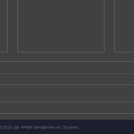
Enquête nationale sur la
Droit
plateforme Uniforces
milit
procé
© 2025 par APNM Gendarmes et Citoyens