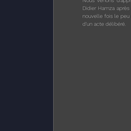
Nous venons d’appre
Didier Hamza après 
nouvelle fois le peu 
d’un acte délibéré.