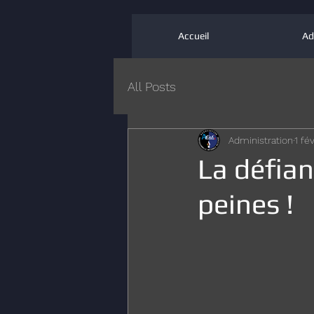
Accueil
Ad
All Posts
Administration
1 fé
La défian
peines !