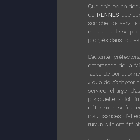
Que doit-on en dédui
de
 RENNES 
que sur
son chef de service 
en raison de sa posi
plongés dans toutes 
L’autorité préfecto
empressée de la fai
facile de ponctionner
» que de s’adapter 
service chargé d’as
ponctuelle » doit in
déterminé, si final
insuffisances d’effe
ruraux s’ils ont été 