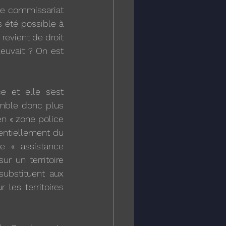
le commissariat 
s été possible à 
evient de droit 
euvait ? On est 
 et elle s’est 
mble donc plus 
en « zone police 
entiellement du 
e « assistance 
r un territoire 
ubstituent aux 
les territoires 