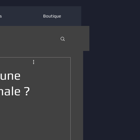
s
Boutique
 une
nale ?