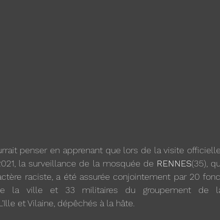
rrait penser en apprenant que lors de la visite officiell
ril 2021, la surveillance de la mosquée de 
RENNES
(35), qu
ractère raciste, a été assurée conjointement par 20 fonct
de la ville et 33 militaires du groupement de l
lle et Vilaine, dépêchés à la hâte. 