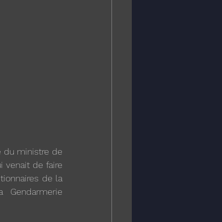
e du ministre de 
i venait de faire 
ionnaires de la 
a Gendarmerie 