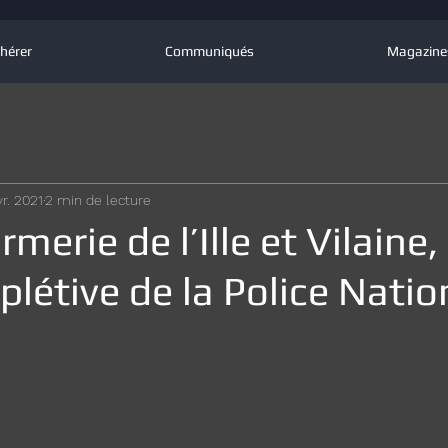
hérer
Communiqués
Magazine
vr. 2021
2 min de lecture
merie de l’Ille et Vilaine,
plétive de la Police Natio