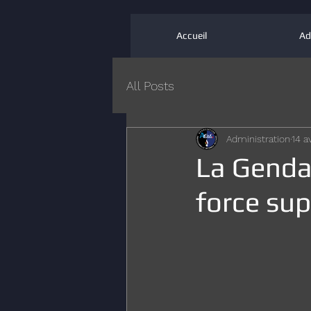
Accueil
Ad
All Posts
Administration
14 a
La Gendar
force sup