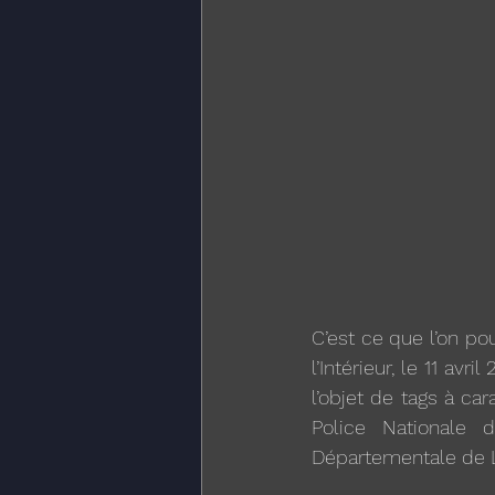
C’est ce que l’on pou
l’Intérieur, le 11 av
l’objet de tags à ca
Police Nationale 
Départementale de L’I