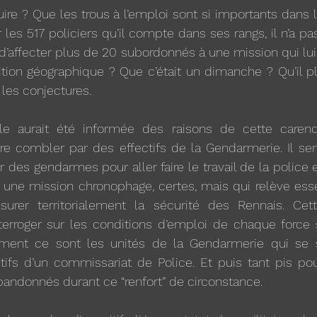
re ? Que les trous à l’emploi sont si importants dans 
 les 517 policiers qu’il compte dans ses rangs, il n’a pa
d’affecter plus de 20 subordonnés à une mission qui lui r
tion géographique ? Que c’était un dimanche ? Qu’il pl
les conjectures. 
rale aurait été informée des raisons de cette carence
re combler par des effectifs de la Gendarmerie. Il se
 des gendarmes pour aller faire le travail de la police 
à une mission chronophage, certes, mais qui relève ess
surer territorialement la sécurité des Rennais. Cett
terroger sur les conditions d’emploi de chaque force su
ement ce sont les unités de la Gendarmerie qui se s
ctifs d’un commissariat de Police. Et puis tant pis pour 
abandonnés durant ce “renfort” de circonstance. 