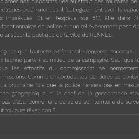
réclamer des dispositifs liés au statut des militaires de
hétiques prééminences, il faut également avoir la capacit
s imprévues. Et en l’espèce, sur 517, être dans l’im
 fonctionnaires de police sur un tel évènement pose de
e la sécurité publique de la ville de RENNES. 
aginer que l’autorité préfectorale renverra l’ascenseu
 « techno party » au milieu de la campagne. Sauf que l’
que les effectifs du commissariat ne permettent 
missions. Comme d’habitude, les pandores se content
. La prochaine fois que la police ne sera pas en mesur
ne géographique, si le chef de la gendarmerie répo
 pas d’abandonner une partie de son territoire de surveil
t toujours rêver, non ?