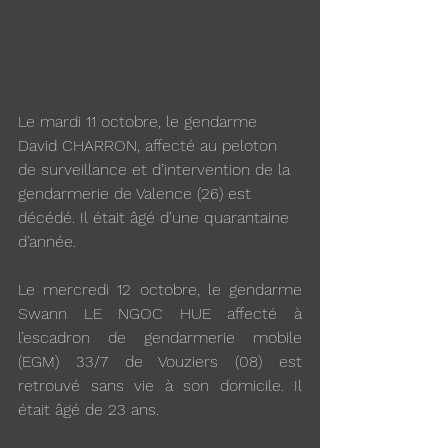
Le mardi 11 octobre, le gendarme 
David CHARRON, affecté au peloton 
de surveillance et d’intervention de la 
gendarmerie de Valence (26) est 
décédé. Il était âgé d’une quarantaine 
d’année.
Le mercredi 12 octobre, le gendarme 
Swann LE NGOC HUE affecté à 
l’escadron de gendarmerie mobile 
(EGM) 33/7 de Vouziers (08) est 
retrouvé sans vie à son domicile. Il 
était âgé de 23 ans.