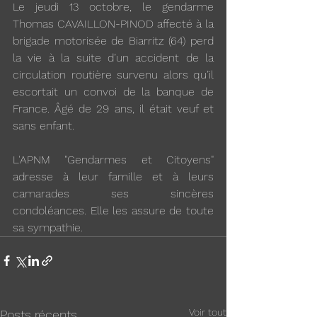
Le jeudi 13 octobre, le gendarme 
Thomas CAVAILLON-PINOD affecté à la 
brigade motorisée de Biarritz (64) perd 
la vie à la suite d’un accident de la 
circulation routière survenu alors qu’il 
escortait un convoi de la banque de 
France. Âgé de 29 ans, il était veuf et 
sans enfant. 
L'APNM "Gendarmes et Citoyens" 
adresse à leur famille et à leurs 
camarades ses sincères 
condoléances. Elle les assure de toute 
sa sympathie.
Voir tout
Posts récents